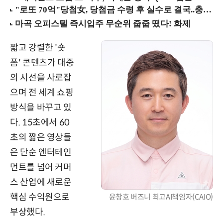
짧고 강렬한 '숏
폼' 콘텐츠가 대중
의 시선을 사로잡
으며 전 세계 쇼핑
방식을 바꾸고 있
다. 15초에서 60
초의 짧은 영상들
은 단순 엔터테인
먼트를 넘어 커머
스 산업에 새로운
핵심 수익원으로
윤창호 버즈니 최고AI책임자(CAIO)
부상했다.