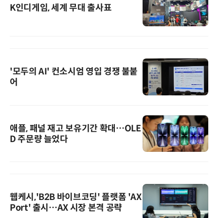
K인디게임, 세계 무대 출사표
'모두의 AI' 컨소시엄 영입 경쟁 불붙
어
애플, 패널 재고 보유기간 확대…OLE
D 주문량 늘었다
웹케시,'B2B 바이브코딩' 플랫폼 'AX
Port' 출시…AX 시장 본격 공략