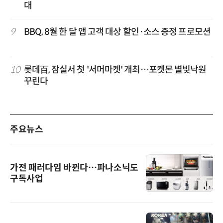
대
9
BBQ, 8월 한 달 앱 고객 대상 할인·소스 증정 프로모션
10
롯데百, 잠실서 첫 '서머마켓' 개최…포켓몬 별빛낙원
꾸린다
주요뉴스
가전 패러다임 바뀐다…파나소닉도
구독사업