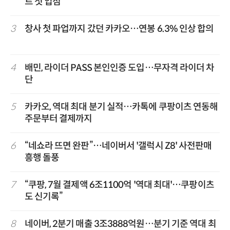
트 첫 입점
3
창사 첫 파업까지 갔던 카카오…연봉 6.3% 인상 합의
4
배민, 라이더 PASS 본인인증 도입…무자격 라이더 차
단
5
카카오, 역대 최대 분기 실적…카톡에 쿠팡이츠 연동해
주문부터 결제까지
6
“네쇼라 뜨면 완판”…네이버서 '갤럭시 Z8' 사전판매
흥행 돌풍
7
“쿠팡, 7월 결제액 6조1100억 '역대 최대'…쿠팡이츠
도 신기록”
8
네이버, 2분기 매출 3조3888억원…분기 기준 역대 최