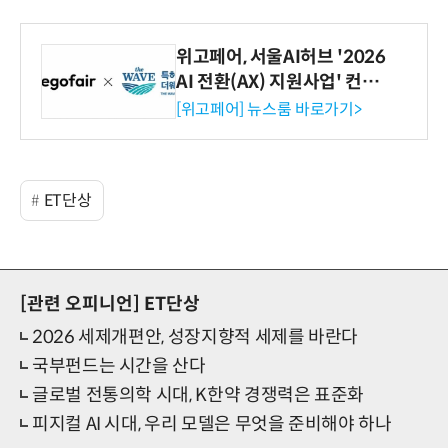
위고페어, 서울AI허브 '2026
AI 전환(AX) 지원사업' 컨소
시엄 선정
[위고페어] 뉴스룸 바로가기>
ET단상
[관련 오피니언]
ET단상
2026 세제개편안, 성장지향적 세제를 바란다
국부펀드는 시간을 산다
글로벌 전통의학 시대, K한약 경쟁력은 표준화
피지컬 AI 시대, 우리 모델은 무엇을 준비해야 하나