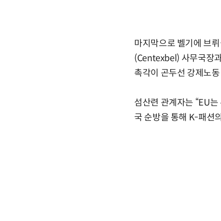
마지막으로 벨기에 브뤼셀
(Centexbel) 사무국
촉각이 곤두선 강제노동 
섬산련 관계자는 “EU는
국 순방을 통해 K-패션