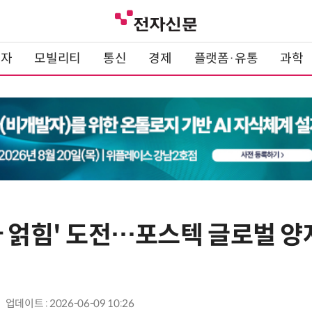
전자
모빌리티
통신
경제
플랫폼·유통
과학
자 얽힘' 도전…포스텍 글로벌 양
업데이트 : 2026-06-09 10:26