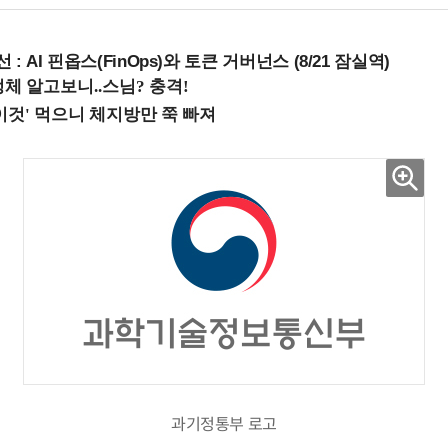
 : AI 핀옵스(FinOps)와 토큰 거버넌스 (8/21 잠실역)
과기정통부 로고