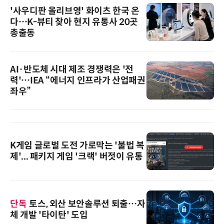
'사우디판 올리브영' 화이츠 한국 온
다…K-뷰티 찾아 현지 유통사 20곳
총출동
AI·반도체 시대 제조 경쟁력은 '전
력'…IEA “에너지 인프라가 산업패권
좌우”
K게임 글로벌 도전 가로막는 '불법 복
제'... 패키지 게임 '크랙' 버젓이 유통
단독
토스, 외산 보안솔루션 퇴출…자
체 개발 '타이탄' 도입