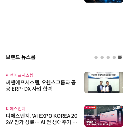
브랜드 뉴스룸
씨앤에프시스템
씨앤에프시스템, 오웬스그룹과 공
공 ERP·DX 사업 협력
디에스앤지
디에스앤지, 'AI EXPO KOREA 20
26' 참가 성료… AI 전 생애주기 아
우르는 통합 솔루션 선봬