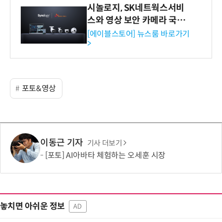
시놀로지, SK네트웍스서비
스와 영상 보안 카메라 국내
독점 판매 파트너십 체결
[에이블스토어] 뉴스룸 바로가기
>
포토&영상
이동근 기자
기사 더보기
[포토] AI아바타 체험하는 오세훈 시장
놓치면 아쉬운 정보
AD