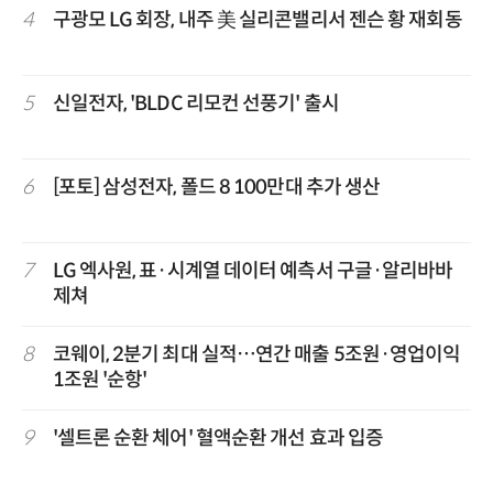
4
구광모 LG 회장, 내주 美 실리콘밸리서 젠슨 황 재회동
5
신일전자, 'BLDC 리모컨 선풍기' 출시
6
[포토] 삼성전자, 폴드 8 100만대 추가 생산
7
LG 엑사원, 표·시계열 데이터 예측서 구글·알리바바
제쳐
8
코웨이, 2분기 최대 실적…연간 매출 5조원·영업이익
1조원 '순항'
9
'셀트론 순환 체어' 혈액순환 개선 효과 입증