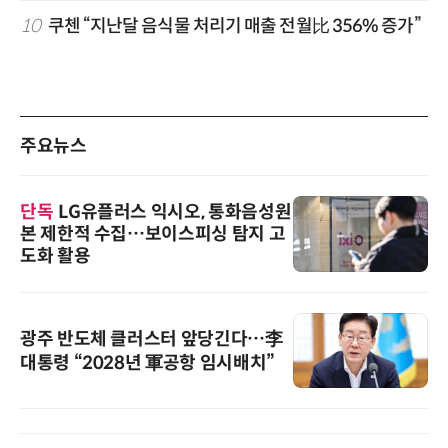
10
쿠첸 “지난달 음식물 처리기 매출 전월比 356% 증가”
주요뉴스
단독
LG유플러스 익시오, 통화음성원
본 제한적 수집…보이스피싱 탐지 고
도화 활용
광주 반도체 클러스터 앞당긴다…李
대통령 “2028년 軍공항 임시배치”