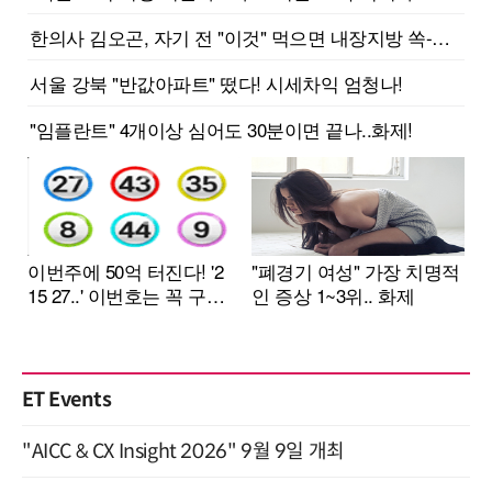
ET Events
"AICC & CX Insight 2026" 9월 9일 개최