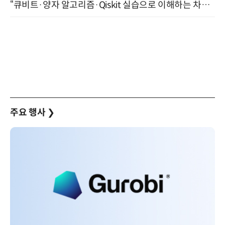
“큐비트·양자 알고리즘·Qiskit 실습으로 이해하는 차세대 컴퓨팅” (8/28)
주요 행사
❯