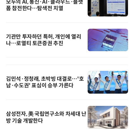
모두의 AI, 통신·AI·클라우드·플랫
폼 참전한다…탐색전 치열
기관만 투자하던 특허, 개인에 열리
나…로열티 토큰증권 추진
김민석·정청래, 초박빙 대결로…'호
남·수도권' 표심이 승부 가른다
삼성전자, 美 국립연구소와 차세대 난
방 기술 개발한다