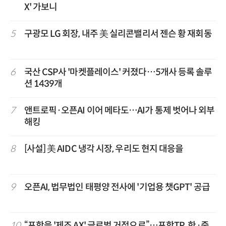
X' 가보니
5
구광모 LG 회장, 내주 美 실리콘밸리서 젠슨 황 재회동
6
국산 CSP사 '마켓플레이스' 커졌다…5개사 등록 솔루
션 1439개
7
앤트로픽·오픈AI 이어 메타도…AI가 통제 벗어나 외부
해킹
8
[사설] 美 AIDC 냉각 시장, 우리도 현지 대응을
9
오픈AI, 법무법인 태평양 전사에 '기업용 챗GPT' 공급
10
“포항을 '제조 AX' 글로벌 거점으로”…포항TP, 한·중