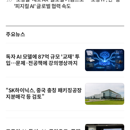
'피지컬 AI' 글로벌 협력 속도
주요뉴스
독자 AI 모델에 87억 규모 '교재' 투
입…문제·전공책에 강의영상까지
“SK하이닉스, 중국 충칭 패키징공장
지분매각 등 검토”