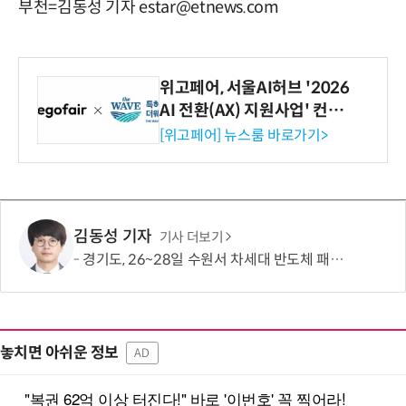
부천=김동성 기자 estar@etnews.com
위고페어, 서울AI허브 '2026
AI 전환(AX) 지원사업' 컨소
시엄 선정
[위고페어] 뉴스룸 바로가기>
김동성 기자
기사 더보기
경기도, 26~28일 수원서 차세대 반도체 패키징 산업전
놓치면 아쉬운 정보
AD