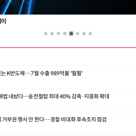
데이
 K반도체… 7월 수출 989억불 '훨훨'
 해법 내놨다…송전철탑 최대 40% 감축·지중화 확대
 거부권 행사 안 한다… 경찰 비대화 후속조치 점검