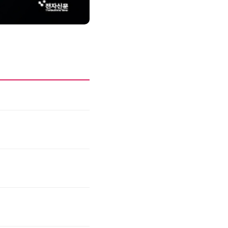
제8회 AI정부 혁신 콘퍼런스