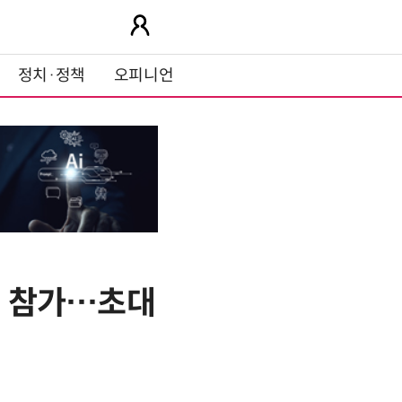
정치·정책
오피니언
' 참가…초대