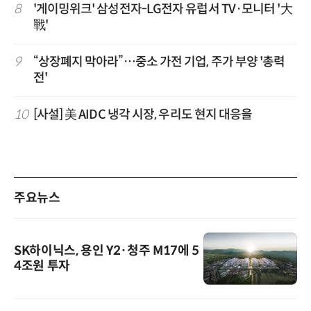
8
'게이밍위크' 삼성전자-LG전자 유럽서 TV·모니터 '大
戰'
9
“상장폐지 막아라”…중소 가전 기업, 주가 부양 '총력
전'
10
[사설] 美 AIDC 냉각 시장, 우리도 현지 대응을
주요뉴스
SK하이닉스, 용인 Y2·청주 M17에 5
4조원 투자