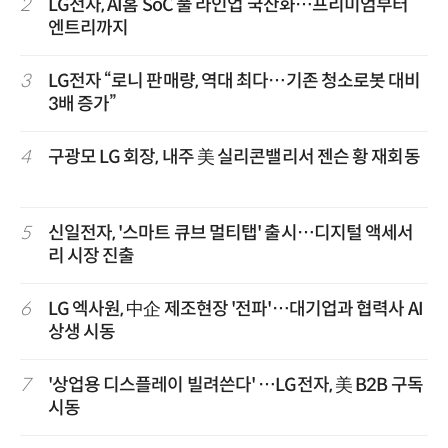
2
LG전자, AI홈 SoC 풀 라인업 국산화…프리미엄부터
엔트리까지
3
LG전자 “로니 판매량, 역대 최다…기존 청소로봇 대비
3배 증가”
4
구광모 LG 회장, 내주 美 실리콘밸리서 젠슨 황 재회동
5
신일전자, '스마트 큐브 멀티탭' 출시…디지털 액세서
리 시장 진출
6
LG 엑사원, 中企 제조현장 '전파'…대기업과 협력사 AI
상생 시동
7
'상업용 디스플레이 빌려쓴다' …LG전자, 美 B2B 구독
시동