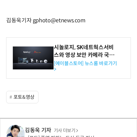
김동욱기자 gphoto@etnews.com
시놀로지, SK네트웍스서비
스와 영상 보안 카메라 국내
독점 판매 파트너십 체결
[에이블스토어] 뉴스룸 바로가기
>
포토&영상
김동욱 기자
기사 더보기