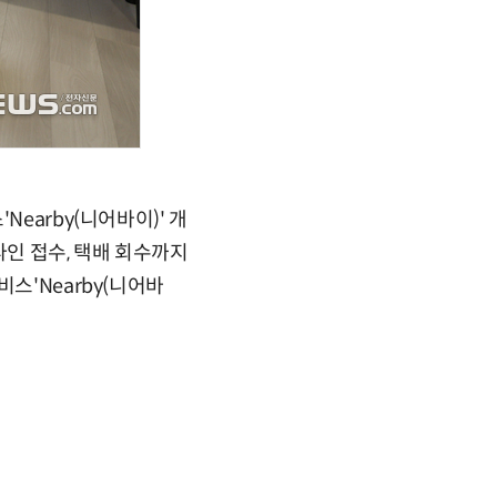
earby(니어바이)' 개
라인 접수, 택배 회수까지
스'Nearby(니어바