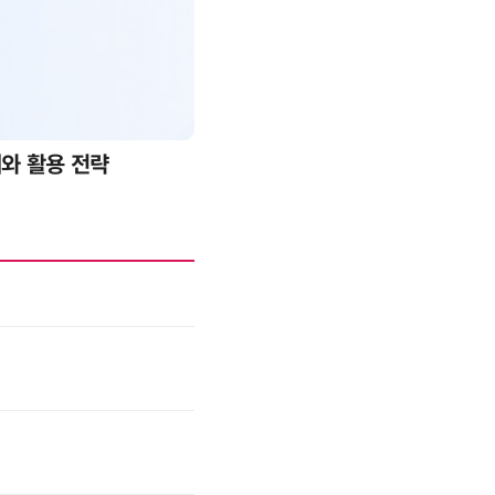
례와 활용 전략
AI 핀옵스 실전 세미나: 폭증하는