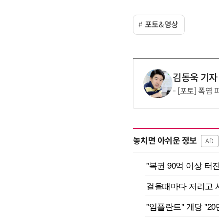
포토&영상
김동욱 기자
[포토] 폭염
놓치면 아쉬운 정보
AD