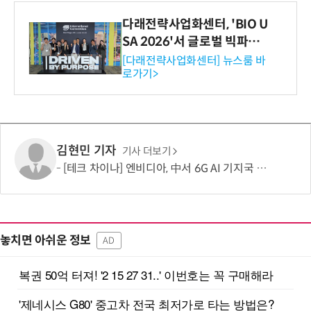
다래전략사업화센터, 'BIO U
SA 2026'서 글로벌 빅파마
와의 비즈니스 미팅 지원…K
[다래전략사업화센터] 뉴스룸 바
로가기>
-바이오 해외 진출 교두보 확
보
김현민 기자
기사 더보기
[테크 차이나] 엔비디아, 中서 6G AI 기지국 파트너 물색…'엣지 AI' 시대 겨냥한 공급망 구축 본격화
놓치면 아쉬운 정보
AD