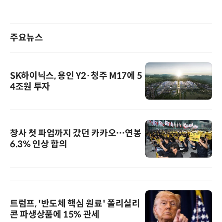
주요뉴스
SK하이닉스, 용인 Y2·청주 M17에 5
4조원 투자
창사 첫 파업까지 갔던 카카오…연봉
6.3% 인상 합의
트럼프, '반도체 핵심 원료' 폴리실리
콘 파생상품에 15% 관세