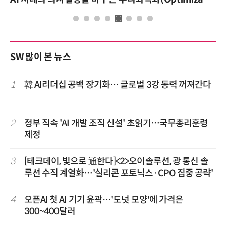
SW 많이 본 뉴스
1
韓 AI리더십 공백 장기화… 글로벌 3강 동력 꺼져간다
2
정부 직속 'AI 개발 조직 신설' 초읽기…국무총리훈령
제정
3
[테크데이, 빛으로 通한다]<2>오이솔루션, 광 통신 솔
루션 수직 계열화…'실리콘 포토닉스·CPO 집중 공략'
4
오픈AI 첫 AI 기기 윤곽…'도넛 모양'에 가격은
300~400달러