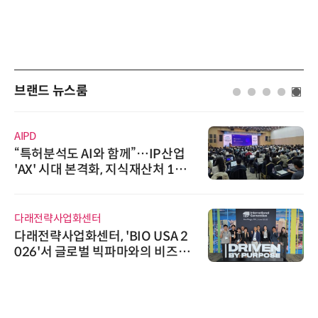
브랜드 뉴스룸
AIPD
“특허분석도 AI와 함께”…IP산업
'AX' 시대 본격화, 지식재산처 1호
AI IP데이터분석사 탄생
다래전략사업화센터
다래전략사업화센터, 'BIO USA 2
026'서 글로벌 빅파마와의 비즈니
스 미팅 지원…K-바이오 해외 진출
교두보 확보