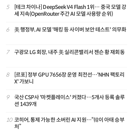
5
[테크 차이나] DeepSeek V4 Flash 1위… 중국 모델 강
세 지속(OpenRouter 주간 AI 모델 사용량 순위)
6
美 행정부, AI 모델 '해킹 등 사이버 보안 테스트' 의무화
7
구광모 LG 회장, 내주 美 실리콘밸리서 젠슨 황 재회동
8
[르포] 정부 GPU 7656장 운영 최전선…'NHN 팩토리
X' 가보니
9
국산 CSP사 '마켓플레이스' 커졌다…5개사 등록 솔루
션 1439개
10
코히어, 통제 가능한 소버린 AI 지원…“韓이 아태 승부
처”