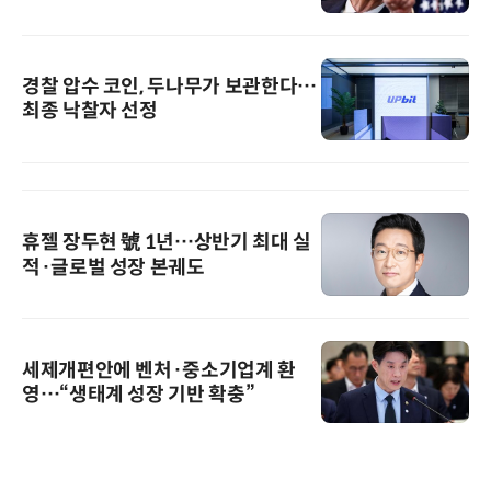
경찰 압수 코인, 두나무가 보관한다…
최종 낙찰자 선정
휴젤 장두현 號 1년…상반기 최대 실
적·글로벌 성장 본궤도
세제개편안에 벤처·중소기업계 환
영…“생태계 성장 기반 확충”