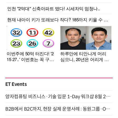
ET Events
양자컴퓨팅 비즈니스·기술 입문 1-Day 워크샵 8월 28일 개최
B2B에서 B2C까지, 현장 실제 운영사례 : 동원그룹·OCI·다이닝브랜즈그룹·당근 (8/27)