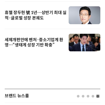
휴젤 장두현 號 1년…상반기 최대 실
적·글로벌 성장 본궤도
세제개편안에 벤처·중소기업계 환
영…“생태계 성장 기반 확충”
브랜드 뉴스룸