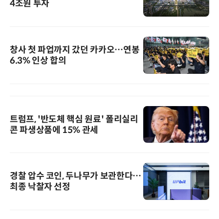
4조원 투자
창사 첫 파업까지 갔던 카카오…연봉
6.3% 인상 합의
트럼프, '반도체 핵심 원료' 폴리실리
콘 파생상품에 15% 관세
경찰 압수 코인, 두나무가 보관한다…
최종 낙찰자 선정