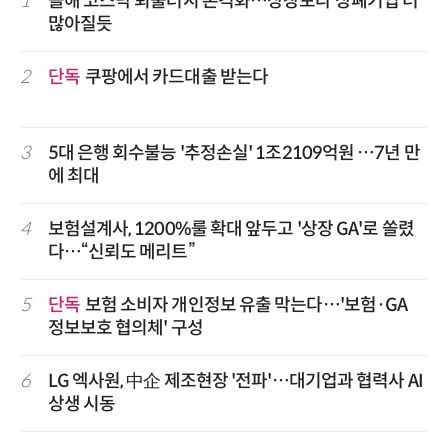
1
올해 코스닥 퇴출러시 본격화…상장보다 상폐기업 더
많아질듯
2
단독
쿠팡에서 카드대출 받는다
3
5대 은행 회수불능 '추정손실' 1조2109억원 …7년 만
에 최대
4
보험설계사, 1200%룰 확대 앞두고 '상장 GA'로 쏠렸
다…“신뢰도 메리트”
5
단독
보험 소비자 개인정보 유출 막는다…'보험·GA
정보보호 협의체' 구성
6
LG 엑사원, 中企 제조현장 '전파'…대기업과 협력사 AI
상생 시동