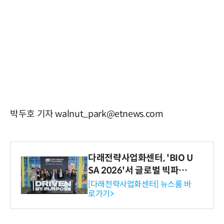
박두호 기자 walnut_park@etnews.com
다래전략사업화센터, 'BIO U
SA 2026'서 글로벌 빅파마
와의 비즈니스 미팅 지원…K
[다래전략사업화센터] 뉴스룸 바
로가기>
-바이오 해외 진출 교두보 확
보