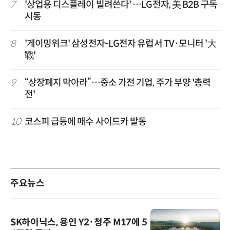
7
'상업용 디스플레이 빌려쓴다' …LG전자, 美 B2B 구독
시동
8
'게이밍위크' 삼성전자-LG전자 유럽서 TV·모니터 '大
戰'
9
“상장폐지 막아라”…중소 가전 기업, 주가 부양 '총력
전'
10
코스피 급등에 매수 사이드카 발동
주요뉴스
SK하이닉스, 용인 Y2·청주 M17에 5