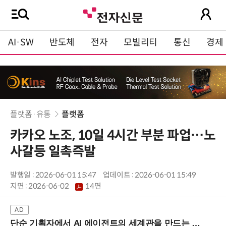
AI·SW
반도체
전자
모빌리티
통신
경제
플랫폼·유통
플랫폼
카카오 노조, 10일 4시간 부분 파업…노
사갈등 일촉즉발
발행일 : 2026-06-01 15:47
업데이트 : 2026-06-01 15:49
지면 :
2026-06-02
14면
단순 기획자에서 AI 에이전트의 세계관을 만드는 지식 설계자로.. (8/20 강남역)