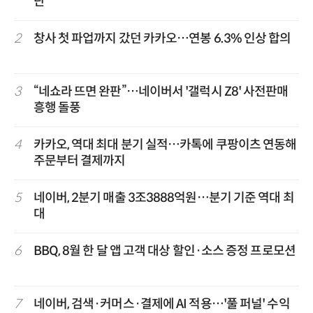
단
2
창사 첫 파업까지 갔던 카카오…연봉 6.3% 인상 합의
3
“네쇼라 뜨면 완판”…네이버서 '갤럭시 Z8' 사전판매
흥행 돌풍
4
카카오, 역대 최대 분기 실적…카톡에 쿠팡이츠 연동해
주문부터 결제까지
5
네이버, 2분기 매출 3조3888억원…분기 기준 역대 최
대
6
BBQ, 8월 한 달 앱 고객 대상 할인·소스 증정 프로모션
7
네이버, 검색·커머스·결제에 AI 적용…'풀 퍼널' 수익