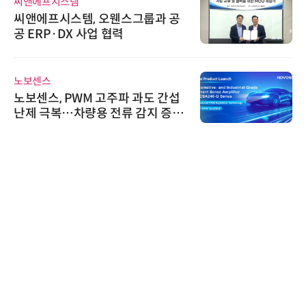
씨앤에프시스템
씨앤에프시스템, 오웬스그룹과 공
공 ERP·DX 사업 협력
노보센스
노보센스, PWM 고주파 과도 간섭
난제 극복…차량용 전류 감지 증폭
기