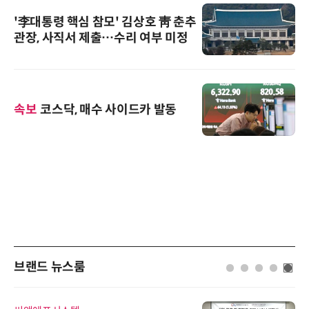
'李대통령 핵심 참모' 김상호 靑 춘추
관장, 사직서 제출…수리 여부 미정
속보
코스닥, 매수 사이드카 발동
브랜드 뉴스룸