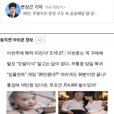
변상근 기자
기사 더보기
배민·쿠팡이츠 양강 구도 속 공공배달 앱 성장 정체…경쟁 활성화 방안은?
놓치면 아쉬운 정보
AD