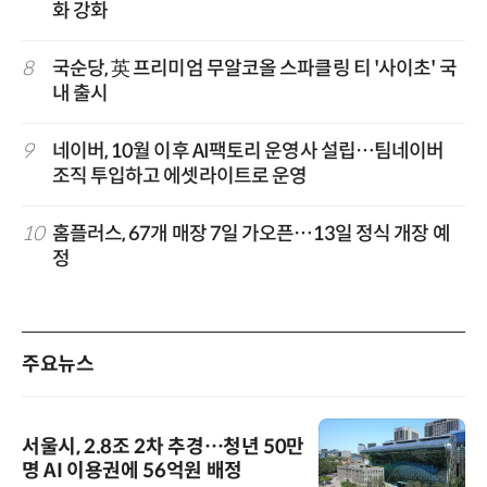
화 강화
8
국순당, 英 프리미엄 무알코올 스파클링 티 '사이초' 국
내 출시
9
네이버, 10월 이후 AI팩토리 운영사 설립…팀네이버
조직 투입하고 에셋라이트로 운영
10
홈플러스, 67개 매장 7일 가오픈…13일 정식 개장 예
정
주요뉴스
서울시, 2.8조 2차 추경…청년 50만
명 AI 이용권에 56억원 배정