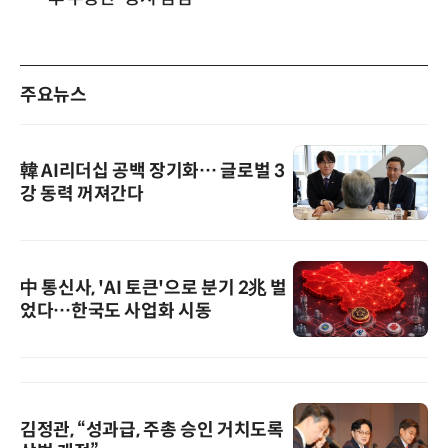
주요뉴스
韓 AI리더십 공백 장기화… 글로벌 3
강 동력 꺼져간다
中 통신사, 'AI 토큰'으로 분기 2兆 벌
었다…한국도 사업화 시동
김정관, “성과급, 주총 승인 거치도록