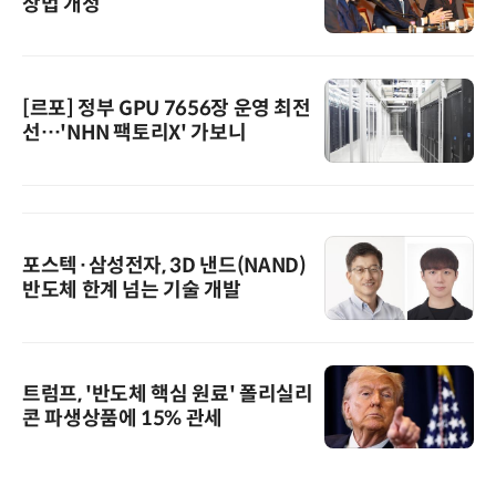
상법 개정”
[르포] 정부 GPU 7656장 운영 최전
선…'NHN 팩토리X' 가보니
포스텍·삼성전자, 3D 낸드(NAND)
반도체 한계 넘는 기술 개발
트럼프, '반도체 핵심 원료' 폴리실리
콘 파생상품에 15% 관세