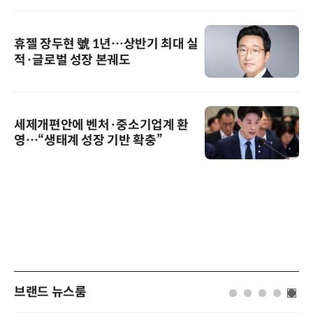
휴젤 장두현 號 1년…상반기 최대 실
적·글로벌 성장 본궤도
세제개편안에 벤처·중소기업계 환
영…“생태계 성장 기반 확충”
브랜드 뉴스룸