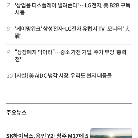
7
'상업용 디스플레이 빌려쓴다' …LG전자, 美 B2B 구독
시동
8
'게이밍위크' 삼성전자-LG전자 유럽서 TV·모니터 '大
戰'
9
“상장폐지 막아라”…중소 가전 기업, 주가 부양 '총력
전'
10
[사설] 美 AIDC 냉각 시장, 우리도 현지 대응을
주요뉴스
SK하이닉스, 용인 Y2·청주 M17에 5