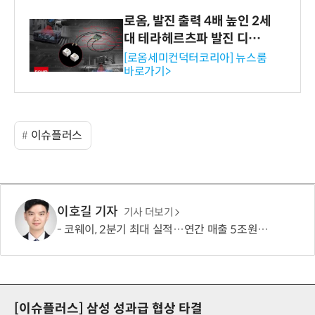
로옴, 발진 출력 4배 높인 2세
대 테라헤르츠파 발진 디바이
스 개발
[로옴세미컨덕터코리아] 뉴스룸
바로가기>
이슈플러스
이호길 기자
기사 더보기
코웨이, 2분기 최대 실적…연간 매출 5조원·영업이익 1조원 '순항'
[이슈플러스]
삼성 성과급 협상 타결