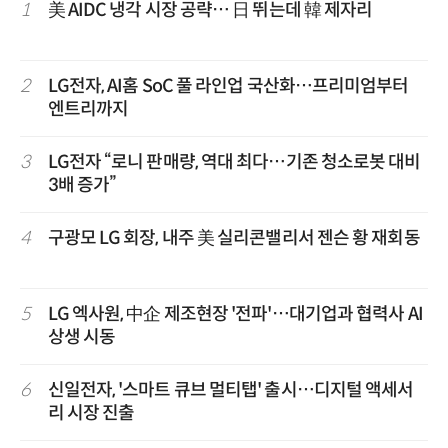
1
美 AIDC 냉각 시장 공략… 日 뛰는데 韓 제자리
2
LG전자, AI홈 SoC 풀 라인업 국산화…프리미엄부터
엔트리까지
3
LG전자 “로니 판매량, 역대 최다…기존 청소로봇 대비
3배 증가”
4
구광모 LG 회장, 내주 美 실리콘밸리서 젠슨 황 재회동
5
LG 엑사원, 中企 제조현장 '전파'…대기업과 협력사 AI
상생 시동
6
신일전자, '스마트 큐브 멀티탭' 출시…디지털 액세서
리 시장 진출