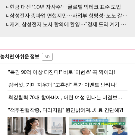
현금 대신 '10년 자사주'…글로벌 빅테크 표준 도입
삼성전자 총파업 면했지만…사업부 형평성·노노 갈등 '숙제'
재계, 삼성전자 노사 합의에 환영…“경제 도약 계기 되길”
놓치면 아쉬운 정보
AD