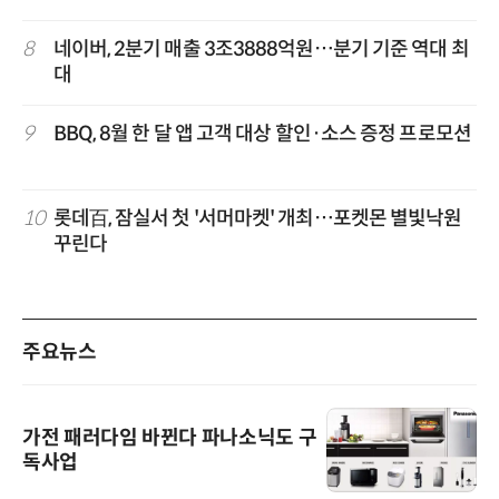
8
네이버, 2분기 매출 3조3888억원…분기 기준 역대 최
대
9
BBQ, 8월 한 달 앱 고객 대상 할인·소스 증정 프로모션
10
롯데百, 잠실서 첫 '서머마켓' 개최…포켓몬 별빛낙원
꾸린다
주요뉴스
가전 패러다임 바뀐다 파나소닉도 구
독사업