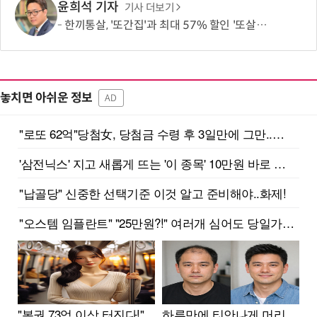
윤희석 기자
기사 더보기
한끼통살, '또간집'과 최대 57% 할인 '또살집' 프로모션
놓치면 아쉬운 정보
AD