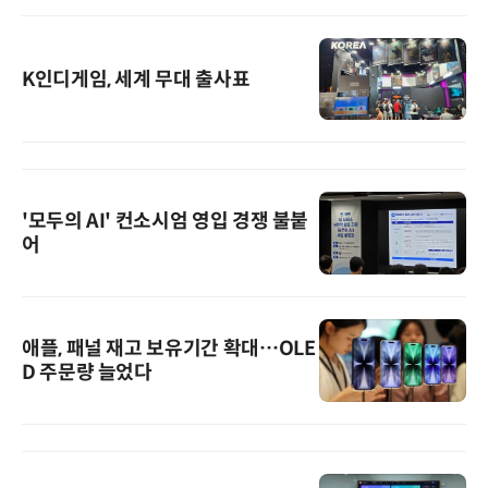
K인디게임, 세계 무대 출사표
'모두의 AI' 컨소시엄 영입 경쟁 불붙
어
애플, 패널 재고 보유기간 확대…OLE
D 주문량 늘었다