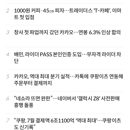
2
1000원 커피·45㎝ 피자…트레이더스 'T-카페', 이마
트 첫 입점
3
창사 첫 파업까지 갔던 카카오…연봉 6.3% 인상 합의
4
배민, 라이더 PASS 본인인증 도입…무자격 라이더 차
단
5
카카오, 역대 최대 분기 실적…카톡에 쿠팡이츠 연동해
주문부터 결제까지
6
“네쇼라 뜨면 완판”…네이버서 '갤럭시 Z8' 사전판매
흥행 돌풍
7
“쿠팡, 7월 결제액 6조1100억 '역대 최대'…쿠팡이츠
도 신기록”