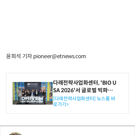
윤희석 기자 pioneer@etnews.com
다래전략사업화센터, 'BIO U
SA 2026'서 글로벌 빅파마
와의 비즈니스 미팅 지원…K
[다래전략사업화센터] 뉴스룸 바
로가기>
-바이오 해외 진출 교두보 확
보