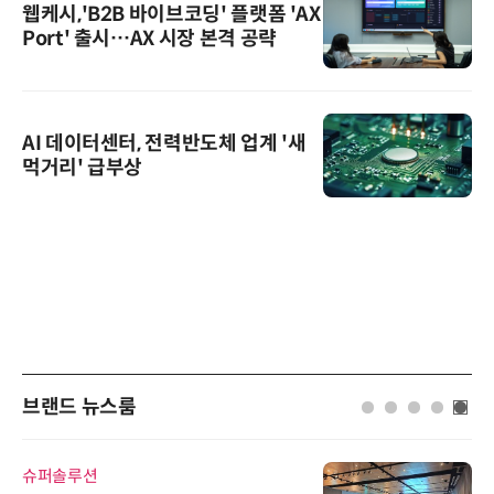
웹케시,'B2B 바이브코딩' 플랫폼 'AX
Port' 출시…AX 시장 본격 공략
AI 데이터센터, 전력반도체 업계 '새
먹거리' 급부상
브랜드 뉴스룸
슈퍼솔루션