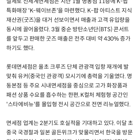
실제로 신세계면세점은 지난 1월 명동점 11층에 K-팝
특화매장 'K-웨이브존'을 마련했다. K-팝 아티스트 지식
재산권(굿즈)을 대거 선보이면서 매출과 고객 유입량을
동시에 끌어올렸다. 3월 중순 방탄소년단(BTS) 콘서트
를 앞두고 판매한 굿즈 매출은 전주 대비 약 430% 증가
하기도 했다.
롯데면세점은 올초 크루즈 단체 관광객 입항 재개에 발
맞춰 유커(중국인 관광객) 모시기에 총력을 기울였다. 명
동본점 등 주요 시내면세점을 중심으로 고가 화장품과
패션 상품 수요를 흡수하는 한편, K컬처 체험형 공간인
'스타에비뉴'를 몰입형 전시 공간으로 전면 리뉴얼했다.
면세점 업계는 2분기도 호실적을 기대하고 있다. 이달 초
중국 국경절과 일본 골든위크가 맞물리면서 한국을 방문