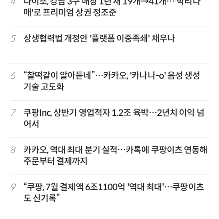
4
다이소, 강남 3구 매장 1년 새 19개→41개…'박리다
매'로 프리미엄 상권 정조준
5
상생협력법 개정안 '플랫폼 이중족쇄' 채우나
6
“찰떡같이 알아듣네”…카카오, '카나나-o' 음성 생성
기술 고도화
7
쿠팡Inc, 상반기 영업적자 1.2조 육박…2년치 이익 넘
어서
8
카카오, 역대 최대 분기 실적…카톡에 쿠팡이츠 연동해
주문부터 결제까지
9
“쿠팡, 7월 결제액 6조1100억 '역대 최대'…쿠팡이츠
도 신기록”