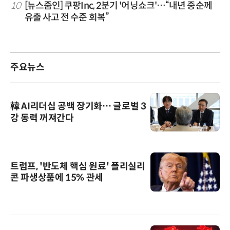
10
[뉴스줌인] 쿠팡Inc, 2분기 '어닝쇼크'…“내년 중순께
유출 사고 전 수준 회복”
주요뉴스
韓 AI리더십 공백 장기화… 글로벌 3
강 동력 꺼져간다
트럼프, '반도체 핵심 원료' 폴리실리
콘 파생상품에 15% 관세