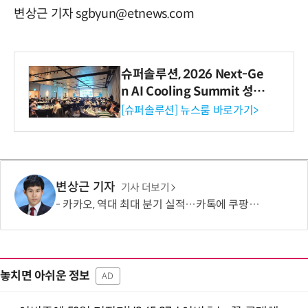
변상근 기자 sgbyun@etnews.com
슈퍼솔루션, 2026 Next-Ge
n AI Cooling Summit 성황
리 성료
[슈퍼솔루션] 뉴스룸 바로가기>
변상근 기자
기사 더보기
카카오, 역대 최대 분기 실적…카톡에 쿠팡이츠 연동해 주문부터 결제까지
놓치면 아쉬운 정보
AD