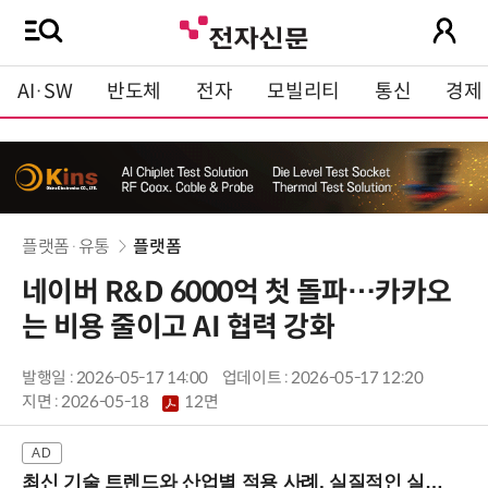
AI·SW
반도체
전자
모빌리티
통신
경제
플랫폼·유통
플랫폼
네이버 R&D 6000억 첫 돌파…카카오
는 비용 줄이고 AI 협력 강화
발행일 : 2026-05-17 14:00
업데이트 : 2026-05-17 12:20
지면 :
2026-05-18
12면
최신 기술 트렌드와 산업별 적용 사례, 실질적인 실행 전략을 공유 (9/18 양재역)