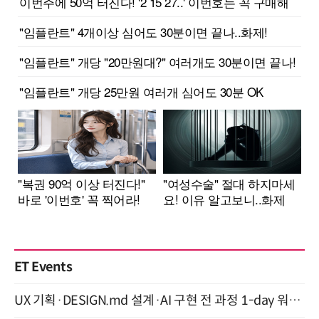
ET Events
UX 기획·DESIGN.md 설계·AI 구현 전 과정 1-day 워크숍 with Claude Code·Codex 9월 15일 개최