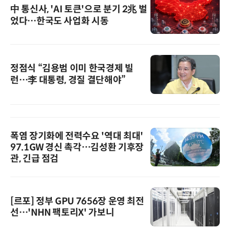
中 통신사, 'AI 토큰'으로 분기 2兆 벌
었다…한국도 사업화 시동
정점식 “김용범 이미 한국경제 빌
런…李 대통령, 경질 결단해야”
폭염 장기화에 전력수요 '역대 최대'
97.1GW 경신 촉각…김성환 기후장
관, 긴급 점검
[르포] 정부 GPU 7656장 운영 최전
선…'NHN 팩토리X' 가보니