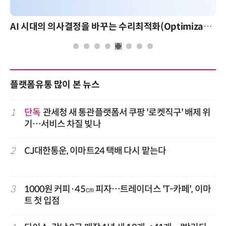
AI 시대의 의사결정을 바꾸는 수리최적화(Optimization): 실제 산업 적용 사례와 활용 전략
플랫폼유통 많이 본 뉴스
1
단독
관세청 새 통관플랫폼서 쿠팡 '로켓직구' 배제 위
기…서비스 차질 빚나
2
CJ대한통운, 이마트24 택배 다시 맡는다
3
1000원 커피·45㎝ 피자…트레이더스 'T-카페', 이마
트 첫 입점