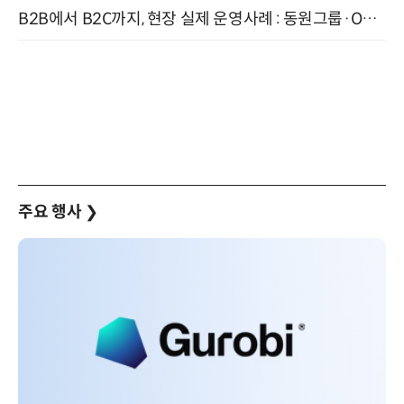
B2B에서 B2C까지, 현장 실제 운영사례 : 동원그룹·OCI·다이닝브랜즈그룹·당근 (8/27)
주요 행사
❯