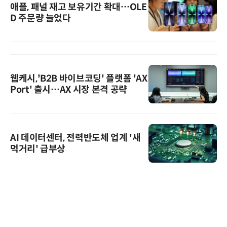
애플, 패널 재고 보유기간 확대…OLE
D 주문량 늘었다
웹케시,'B2B 바이브코딩' 플랫폼 'AX
Port' 출시…AX 시장 본격 공략
AI 데이터센터, 전력반도체 업계 '새
먹거리' 급부상