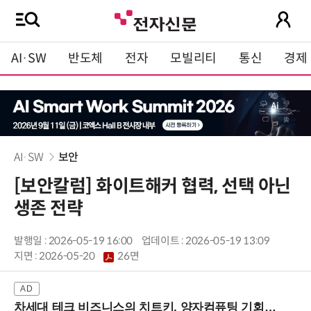
AI·SW
반도체
전자
모빌리티
통신
경제
AI·SW
보안
[보안칼럼] 화이트해커 협력, 선택 아닌
생존 전략
발행일 : 2026-05-19 16:00
업데이트 : 2026-05-19 13:09
지면 :
2026-05-20
26면
차세대 테크 비즈니스의 치트키, 양자컴퓨팅 기회를 선점하라! (8/28 강남역)