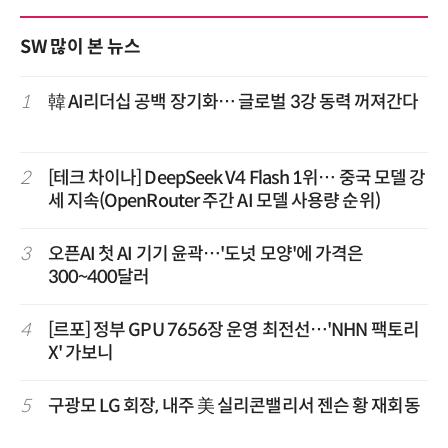
SW 많이 본 뉴스
1
韓 AI리더십 공백 장기화… 글로벌 3강 동력 꺼져간다
2
[테크 차이나] DeepSeek V4 Flash 1위… 중국 모델 강
세 지속(OpenRouter 주간 AI 모델 사용량 순위)
3
오픈AI 첫 AI 기기 윤곽…'도넛 모양'에 가격은
300~400달러
4
[르포] 정부 GPU 7656장 운영 최전선…'NHN 팩토리
X' 가보니
5
구광모 LG 회장, 내주 美 실리콘밸리서 젠슨 황 재회동