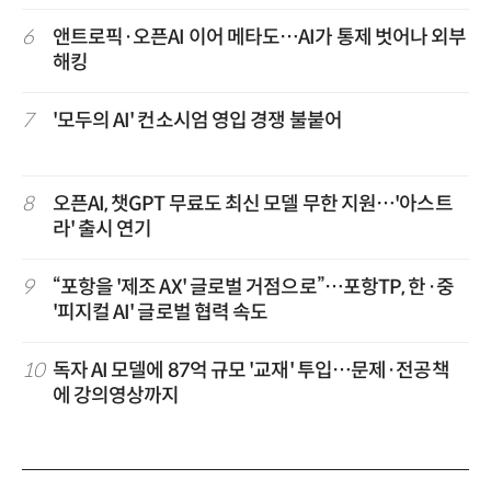
6
앤트로픽·오픈AI 이어 메타도…AI가 통제 벗어나 외부
해킹
7
'모두의 AI' 컨소시엄 영입 경쟁 불붙어
8
오픈AI, 챗GPT 무료도 최신 모델 무한 지원…'아스트
라' 출시 연기
9
“포항을 '제조 AX' 글로벌 거점으로”…포항TP, 한·중
'피지컬 AI' 글로벌 협력 속도
10
독자 AI 모델에 87억 규모 '교재' 투입…문제·전공책
에 강의영상까지