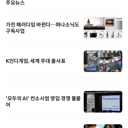
주요뉴스
가전 패러다임 바뀐다…파나소닉도
구독사업
K인디게임, 세계 무대 출사표
'모두의 AI' 컨소시엄 영입 경쟁 불붙
어