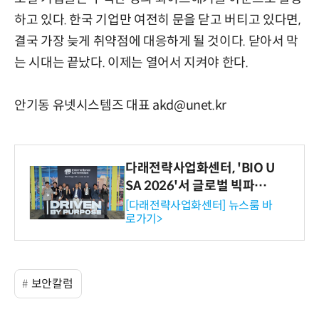
하고 있다. 한국 기업만 여전히 문을 닫고 버티고 있다면,
결국 가장 늦게 취약점에 대응하게 될 것이다. 닫아서 막
는 시대는 끝났다. 이제는 열어서 지켜야 한다.
안기동 유넷시스템즈 대표 akd@unet.kr
다래전략사업화센터, 'BIO U
SA 2026'서 글로벌 빅파마
와의 비즈니스 미팅 지원…K
[다래전략사업화센터] 뉴스룸 바
로가기>
-바이오 해외 진출 교두보 확
보
보안칼럼