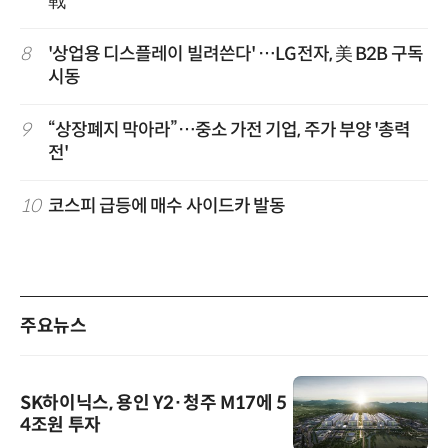
戰'
8
'상업용 디스플레이 빌려쓴다' …LG전자, 美 B2B 구독
시동
9
“상장폐지 막아라”…중소 가전 기업, 주가 부양 '총력
전'
10
코스피 급등에 매수 사이드카 발동
주요뉴스
SK하이닉스, 용인 Y2·청주 M17에 5
4조원 투자