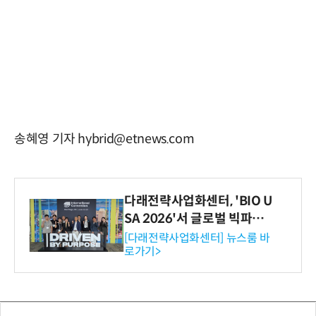
송혜영 기자 hybrid@etnews.com
다래전략사업화센터, 'BIO U
SA 2026'서 글로벌 빅파마
와의 비즈니스 미팅 지원…K
[다래전략사업화센터] 뉴스룸 바
로가기>
-바이오 해외 진출 교두보 확
보