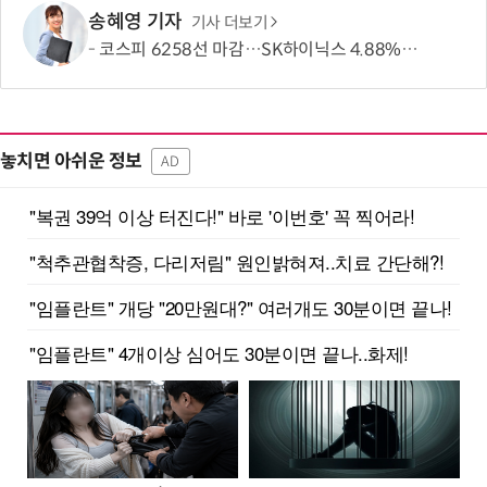
송혜영 기자
기사 더보기
코스피 6258선 마감…SK하이닉스 4.88% 내려
놓치면 아쉬운 정보
AD