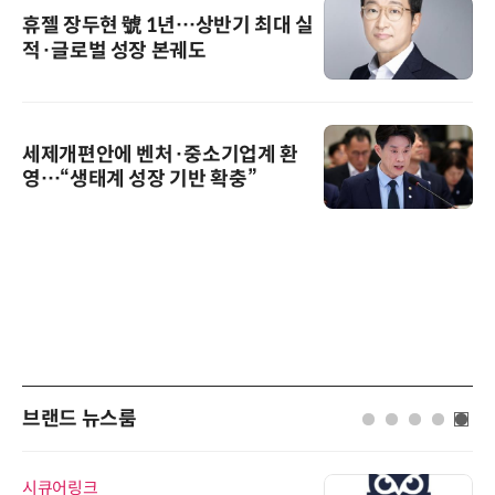
휴젤 장두현 號 1년…상반기 최대 실
적·글로벌 성장 본궤도
세제개편안에 벤처·중소기업계 환
영…“생태계 성장 기반 확충”
브랜드 뉴스룸
시큐어링크