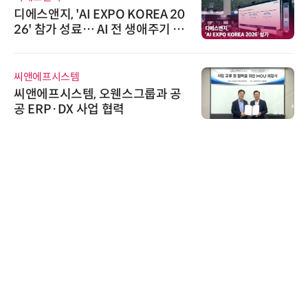
O KOREA 20
비쉐이, 모든 주요 리모
 전 생애주기 아
원하는 TSOP15300 시
선봬
신기 출시
로옴세미컨덕터코리아
웬스그룹과 공
로옴, 발진 출력 4배 높
력
라헤르츠파 발진 디바이
다래전략사업화센터
다래전략사업화센터, 'BI
026'서 글로벌 빅파마
스 미팅 지원…K-바이
교두보 확보