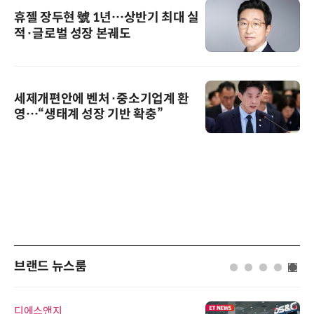
휴젤 장두현 號 1년…상반기 최대 실
적·글로벌 성장 본궤도
세제개편안에 벤처·중소기업계 환
영…“생태계 성장 기반 확충”
브랜드 뉴스룸
비쉐이