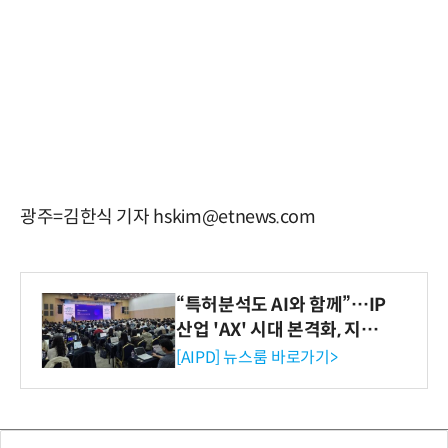
광주=김한식 기자 hskim@etnews.com
“특허분석도 AI와 함께”…IP
산업 'AX' 시대 본격화, 지식
재산처 1호 AI IP데이터분석
[AIPD] 뉴스룸 바로가기>
사 탄생