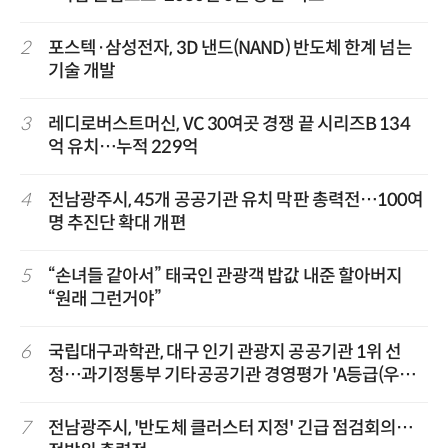
2
포스텍·삼성전자, 3D 낸드(NAND) 반도체 한계 넘는
기술 개발
3
레디로버스트머신, VC 30여곳 경쟁 끝 시리즈B 134
억 유치…누적 229억
4
전남광주시, 45개 공공기관 유치 막판 총력전…100여
명 추진단 확대 개편
5
“손녀들 같아서” 태국인 관광객 밥값 내준 할아버지
“원래 그런거야”
6
국립대구과학관, 대구 인기 관광지 공공기관 1위 선
정…과기정통부 기타공공기관 경영평가 'A등급(우수)'
겹경사
7
전남광주시, '반도체 클러스터 지정' 긴급 점검회의…