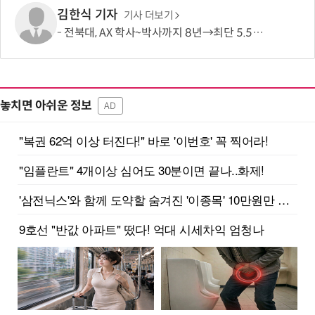
김한식 기자
기사 더보기
전북대, AX 학사~박사까지 8년→최단 5.5년 가능…톱 100 AI 특화대학원 도약도
놓치면 아쉬운 정보
AD