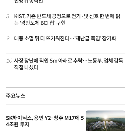
전방위 총력전
8
KIST, 기존 반도체 공정으로 전기·빛 신호 한 번에 읽
는 '광반도체 BCI 칩' 구현
9
태풍 소멸 뒤 더 뜨거워진다…'재난급 폭염' 장기화
10
사장 장난에 직원 5m 아래로 추락…노동부, 업체 감독
직접 나섰다
주요뉴스
SK하이닉스, 용인 Y2·청주 M17에 5
4조원 투자