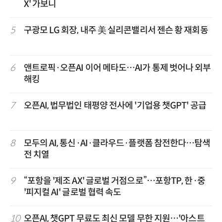
X' 가보니
5
구광모 LG 회장, 내주 美 실리콘밸리서 젠슨 황 재회동
6
앤트로픽·오픈AI 이어 메타도…AI가 통제 벗어나 외부
해킹
7
오픈AI, 법무법인 태평양 전사에 '기업용 챗GPT' 공급
8
모두의 AI, 통신·AI·클라우드·플랫폼 참전한다…탐색
전 치열
9
“포항을 '제조 AX' 글로벌 거점으로”…포항TP, 한·중
'피지컬 AI' 글로벌 협력 속도
10
오픈AI, 챗GPT 무료도 최신 모델 무한 지원…'아스트