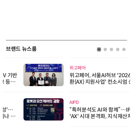
브랜드 뉴스룸
위고페어
위고페어, 서울AI허브 '2026 AI 전
환(AX) 지원사업' 컨소시엄 선정
AIPD
“특허분석도 AI와 함께”…IP산업
'AX' 시대 본격화, 지식재산처 1호
AI IP데이터분석사 탄생