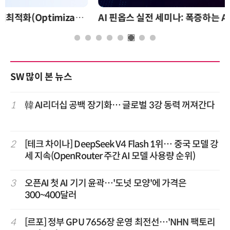
AI 핀옵스 실전 세미나: 폭증하는 AI 토큰 비용 관리 전략
SW 많이 본 뉴스
1
韓 AI리더십 공백 장기화… 글로벌 3강 동력 꺼져간다
2
[테크 차이나] DeepSeek V4 Flash 1위… 중국 모델 강
세 지속(OpenRouter 주간 AI 모델 사용량 순위)
3
오픈AI 첫 AI 기기 윤곽…'도넛 모양'에 가격은
300~400달러
4
[르포] 정부 GPU 7656장 운영 최전선…'NHN 팩토리