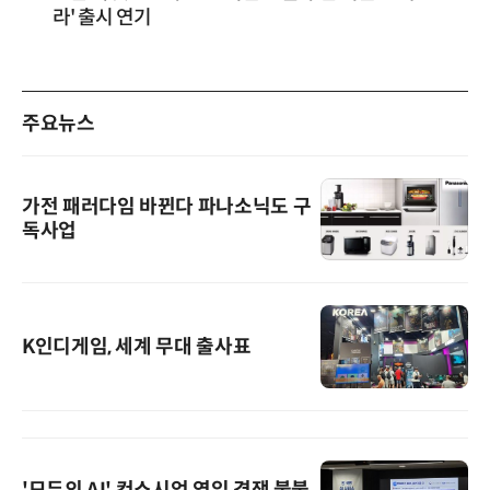
라' 출시 연기
주요뉴스
가전 패러다임 바뀐다 파나소닉도 구
독사업
K인디게임, 세계 무대 출사표
'모두의 AI' 컨소시엄 영입 경쟁 불붙