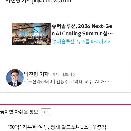
박진형 기자 jin@etnews.com
슈퍼솔루션, 2026 Next-Ge
n AI Cooling Summit 성황
리 성료
[슈퍼솔루션] 뉴스룸 바로가기>
박진형 기자
기사 더보기
[도산아카데미] 김승주 고려대 교수 “AI 해킹은 AI로 막아야…망분리 정책 바꿔야”
놓치면 아쉬운 정보
AD