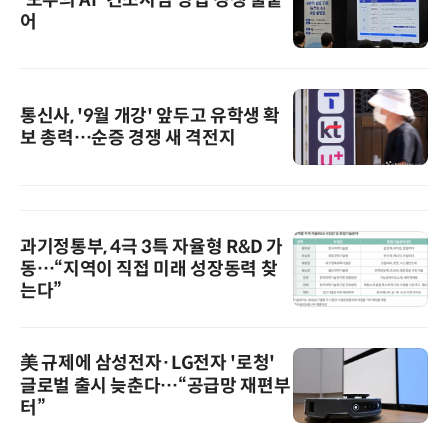
어
통신사, '9월 개강' 앞두고 유학생 확
보 총력…순증 경쟁 새 격전지
과기정통부, 4극 3특 자율형 R&D 가
동…“지역이 직접 미래 성장동력 찾
는다”
美 규제에 삼성전자·LG전자 '로청'
글로벌 출시 늦춘다…“공급망 재편부
터”