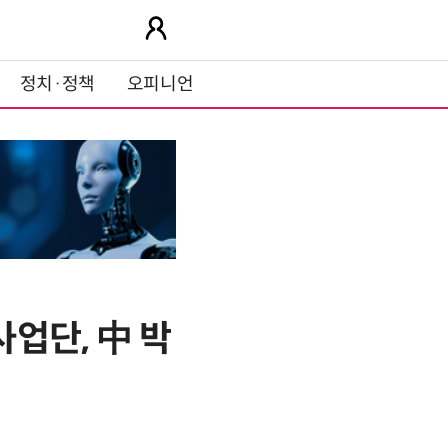
정치·정책
오피니언
업단, 中 박