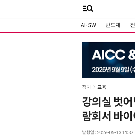
AI·SW
반도체
정치
교육
강의실 벗어
람회서 바이
발행일 : 2026-05-13 11:37