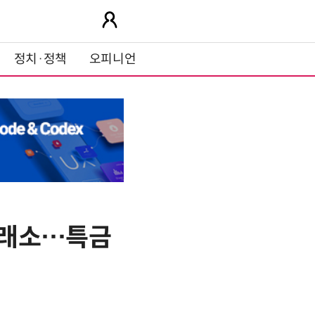
정치·정책
오피니언
거래소…특금