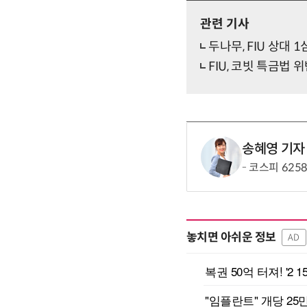
관련 기사
두나무, FIU 상대
FIU, 코빗 특금법 
송혜영 기자
코스피 625
놓치면 아쉬운 정보
AD