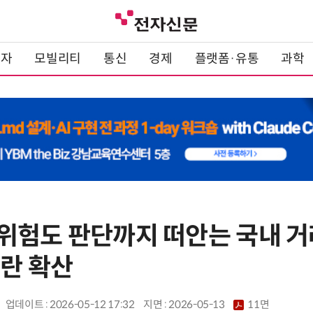
전자
모빌리티
통신
경제
플랫폼·유통
과학
위험도 판단까지 떠안는 국내 
논란 확산
업데이트 : 2026-05-12 17:32
지면 :
2026-05-13
11면