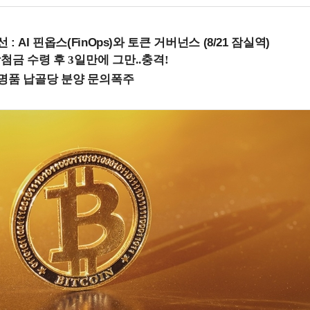
 : AI 핀옵스(FinOps)와 토큰 거버넌스 (8/21 잠실역)