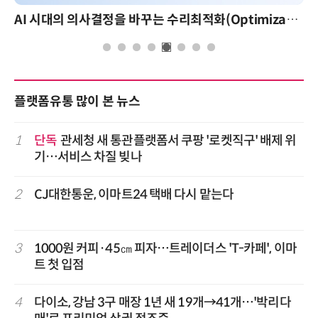
AI 시대의 의사결정을 바꾸는 수리최적화(Optimization): 실제 산업 적용 사례와 활용 전략
플랫폼유통 많이 본 뉴스
1
단독
관세청 새 통관플랫폼서 쿠팡 '로켓직구' 배제 위
기…서비스 차질 빚나
2
CJ대한통운, 이마트24 택배 다시 맡는다
3
1000원 커피·45㎝ 피자…트레이더스 'T-카페', 이마
트 첫 입점
4
다이소, 강남 3구 매장 1년 새 19개→41개…'박리다