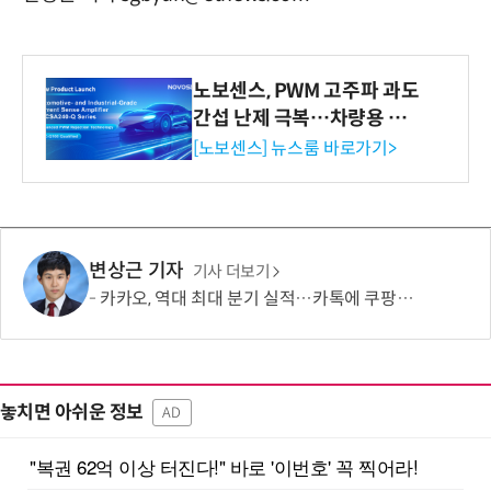
노보센스, PWM 고주파 과도
간섭 난제 극복…차량용 전
류 감지 증폭기
[노보센스] 뉴스룸 바로가기>
변상근 기자
기사 더보기
카카오, 역대 최대 분기 실적…카톡에 쿠팡이츠 연동해 주문부터 결제까지
놓치면 아쉬운 정보
AD