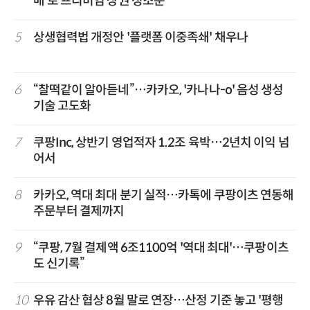
매'로 프리미엄 상권 정조준
5
상생협력법 개정안 '플랫폼 이중족쇄' 채우나
6
“찰떡같이 알아듣네”…카카오, '카나나-o' 음성 생성
기술 고도화
7
쿠팡Inc, 상반기 영업적자 1.2조 육박…2년치 이익 넘
어서
8
카카오, 역대 최대 분기 실적…카톡에 쿠팡이츠 연동해
주문부터 결제까지
9
“쿠팡, 7월 결제액 6조1100억 '역대 최대'…쿠팡이츠
도 신기록”
10
우유 감산 협상 8월 말로 연장…산정 기준 놓고 '평행