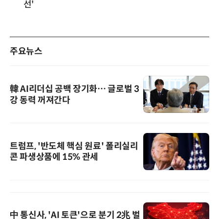
선'
주요뉴스
韓 AI리더십 공백 장기화… 글로벌 3
강 동력 꺼져간다
트럼프, '반도체 핵심 원료' 폴리실리
콘 파생상품에 15% 관세
中 통신사, 'AI 토큰'으로 분기 2兆 벌