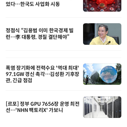
었다…한국도 사업화 시동
정점식 “김용범 이미 한국경제 빌
런…李 대통령, 경질 결단해야”
폭염 장기화에 전력수요 '역대 최대'
97.1GW 경신 촉각…김성환 기후장
관, 긴급 점검
[르포] 정부 GPU 7656장 운영 최전
선…'NHN 팩토리X' 가보니