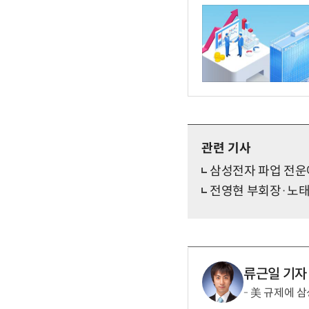
관련 기사
삼성전자 파업 전운
전영현 부회장·노태
류근일 기자
美 규제에 삼