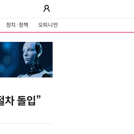
정치·정책
오피니언
절차 돌입”