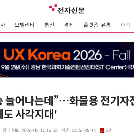
전자
모빌리티
통신
경제
플랫폼·유통
과학
송 늘어나는데”…화물용 전기자
제도 사각지대'
업데이트 : 2026-05-10 16:53
지면 :
2026-05-11
2면