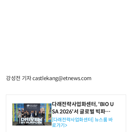
강성전 기자 castlekang@etnews.com
다래전략사업화센터, 'BIO U
SA 2026'서 글로벌 빅파마
와의 비즈니스 미팅 지원…K
[다래전략사업화센터] 뉴스룸 바
로가기>
-바이오 해외 진출 교두보 확