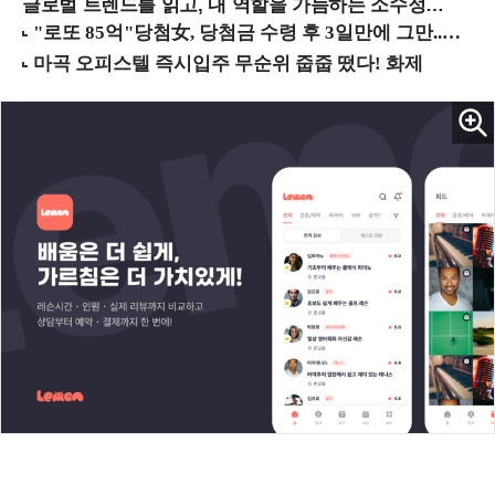
글로벌 트렌드를 읽고, 내 역할을 가늠하는 소수정예 실습 워크숍 (8/28 신논현역)