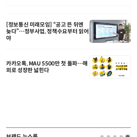
[정보통신 미래모임] “공고 뜬 뒤엔
늦다”…정부사업, 정책수요부터 읽어
야
카카오톡, MAU 5500만 첫 돌파…해
외로 성장판 넓힌다
브랜드 뉴스룸