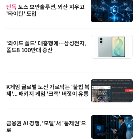
단독
토스 보안솔루션, 외산 지우고
'타이탄' 도입
'와이드 폴드' 대흥행에…삼성전자,
폴드8 100만대 증산
K게임 글로벌 도전 가로막는 '불법 복
제'... 패키지 게임 '크랙' 버젓이 유통
금융권 AI 경쟁, '모델'서 '통제권'으
로