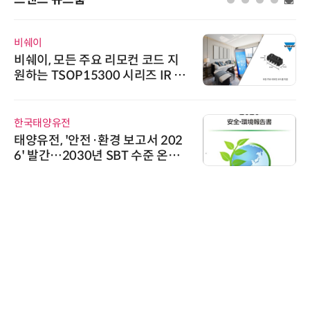
위고페어
 리모컨 코드 지
위고페어, 서울AI허브 '
0 시리즈 IR 수
환(AX) 지원사업' 
인아그룹
경 보고서 202
'자동화 산업의 새로
SBT 수준 온실
인아그룹 전국 7개 도
어 개최
씨앤에프시스템
씨앤에프시스템, 오
공 ERP·DX 사업 협