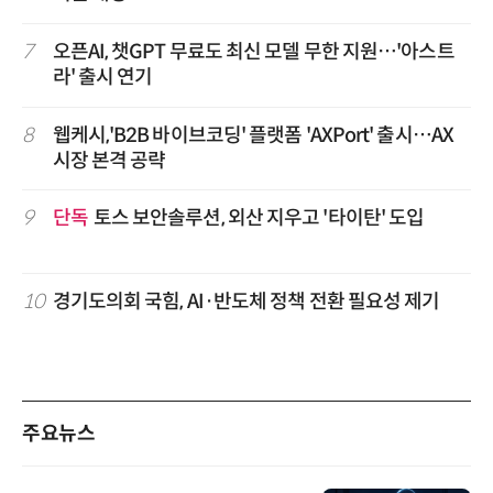
7
오픈AI, 챗GPT 무료도 최신 모델 무한 지원…'아스트
라' 출시 연기
8
웹케시,'B2B 바이브코딩' 플랫폼 'AXPort' 출시…AX
시장 본격 공략
9
단독
토스 보안솔루션, 외산 지우고 '타이탄' 도입
10
경기도의회 국힘, AI·반도체 정책 전환 필요성 제기
주요뉴스