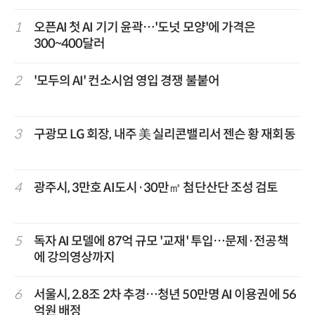
1
오픈AI 첫 AI 기기 윤곽…'도넛 모양'에 가격은
300~400달러
2
'모두의 AI' 컨소시엄 영입 경쟁 불붙어
3
구광모 LG 회장, 내주 美 실리콘밸리서 젠슨 황 재회동
4
광주시, 3만호 AI도시·30만㎡ 첨단산단 조성 검토
5
독자 AI 모델에 87억 규모 '교재' 투입…문제·전공책
에 강의영상까지
6
서울시, 2.8조 2차 추경…청년 50만명 AI 이용권에 56
억원 배정