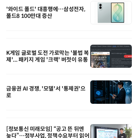
'와이드 폴드' 대흥행에…삼성전자,
폴드8 100만대 증산
K게임 글로벌 도전 가로막는 '불법 복
제'... 패키지 게임 '크랙' 버젓이 유통
금융권 AI 경쟁, '모델'서 '통제권'으
로
[정보통신 미래모임] “공고 뜬 뒤엔
늦다”…정부사업, 정책수요부터 읽어