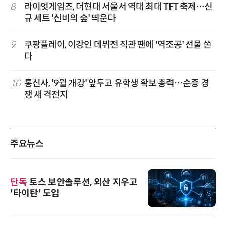
8
라이엇게임즈, 더현대 서울서 역대 최대 TFT 축제…신
규 세트 '신비의 숲' 띄운다
9
쿠팡플레이, 이강인 데뷔전 직관 팬에 '역조공' 선물 쏜
다
10
통신사, '9월 개강' 앞두고 유학생 확보 총력…순증 경
쟁 새 격전지
주요뉴스
단독
토스 보안솔루션, 외산 지우고
'타이탄' 도입