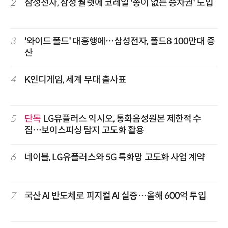
2
삼성전자, 삼성 월렛에 코레일 '종이 없는 승차권' 도입
3
'와이드 폴드' 대흥행에…삼성전자, 폴드8 100만대 증
산
4
K인디게임, 세계 무대 출사표
5
단독
LG유플러스 익시오, 통화음성원본 제한적 수
집…보이스피싱 탐지 고도화 활용
6
네이블, LG유플러스와 5G 특화망 고도화 사업 계약
7
국산 AI 반도체로 피지컬 AI 실증…올해 600억 투입