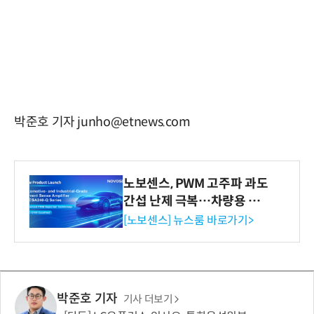
박준호 기자 junho@etnews.com
노보센스, PWM 고주파 과도
간섭 난제 극복…차량용 전
류 감지 증폭기
[노보센스] 뉴스룸 바로가기>
박준호 기자
기사 더보기