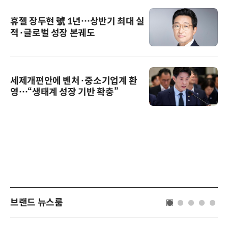
휴젤 장두현 號 1년…상반기 최대 실
적·글로벌 성장 본궤도
세제개편안에 벤처·중소기업계 환
영…“생태계 성장 기반 확충”
브랜드 뉴스룸