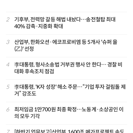
2
기후부, 전력망 갈등 해법 내놨다…송전철탑 최대
40% 감축·지중화 확대
3
산업부, 한화오션·에코프로비엠 등 5개사 '슈퍼 을
(乙)' 선정
4
李대통령, 형사소송법 거부권 행사 안 한다… 경찰 비
대화 후속조치 점검
5
李대통령, 'K자 성장' 해소 주문…“기업 투자 걸림돌 제
거” 강조도
6
최저임금 1만700원 최종 확정…노동계·소상공인 이
의 모두 기각
7
[하반기 업무보고]산업부, 1600조 메가프로젝트 속도