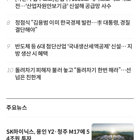
전…'산업자원안보기금' 신설해 공급망 사수
8
정점식 “김용범 이미 한국경제 빌런…李 대통령, 경질
결단해야”
9
반도체 등 6대 첨단산업 '국내생산세액공제' 신설… 지
방 생산 시 혜택
10
돌려차기 피해자 불러 놓고 “돌려차기 한번 해라”…선
넘은 친한계
주요뉴스
SK하이닉스, 용인 Y2·청주 M17에 5
4조원 투자