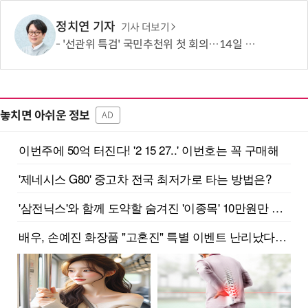
정치연 기자
기사 더보기
'선관위 특검' 국민추천위 첫 회의…14일 최종 후보 2인 선출
놓치면 아쉬운 정보
AD