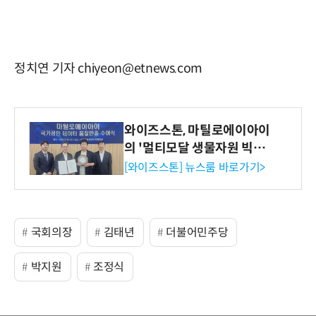
정치연 기자 chiyeon@etnews.com
와이즈스톤, 마틸로에이아이
의 '멀티모달 생물자원 빅데
이터'에 DQ인증 최고 등급
[와이즈스톤] 뉴스룸 바로가기>
수여
국회의장
김태년
더불어민주당
박지원
조정식