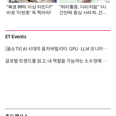
ET Events
[올쇼TV] AI 시대의 옵저버빌리티: GPU·LLM 모니터링부터 AI 기반 장애 대응까지 (8/11 생방송)
글로벌 트렌드를 읽고, 내 역할을 가늠하는 소수정예 실습 워크숍 (8/28)