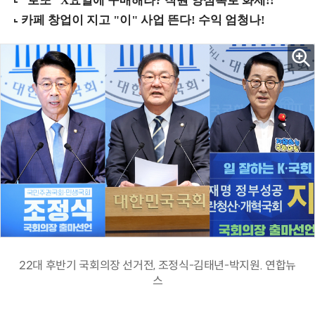
22대 후반기 국회의장 선거전, 조정식-김태년-박지원. 연합뉴
스