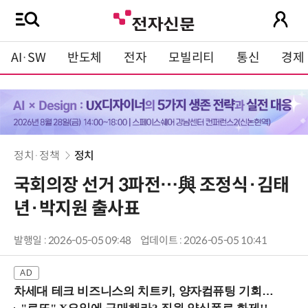
AI·SW
반도체
전자
모빌리티
통신
경제
정치·정책
정치
국회의장 선거 3파전…與 조정식·김태
년·박지원 출사표
발행일 : 2026-05-05 09:48
업데이트 : 2026-05-05 10:41
차세대 테크 비즈니스의 치트키, 양자컴퓨팅 기회를 선점하라! (8/28 강남역)