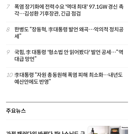
7
폭염 장기화에 전력수요 '역대 최대' 97.1GW 경신 촉
각…김성환 기후장관, 긴급 점검
8
한병도 “장동혁, 李대통령 발언 왜곡…악의적 정치공
세”
9
국힘, 李 대통령 '형소법 안 읽어봤다' 발언 공세…“역
대급 망언”
10
李대통령 “자원 총동원해 폭염 피해 최소화…내년도
예산안에도 반영”
주요뉴스