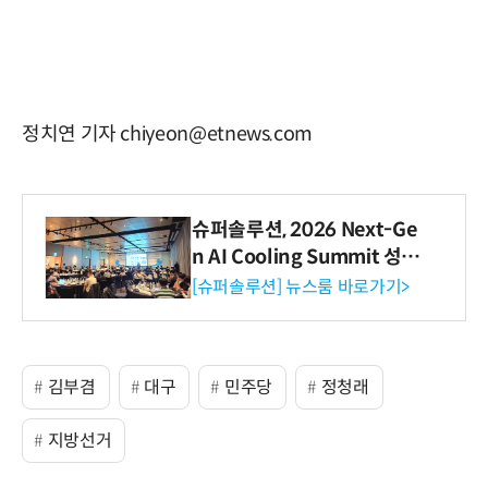
정치연 기자 chiyeon@etnews.com
슈퍼솔루션, 2026 Next-Ge
n AI Cooling Summit 성황
리 성료
[슈퍼솔루션] 뉴스룸 바로가기>
김부겸
대구
민주당
정청래
지방선거