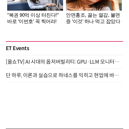
ET Events
[올쇼TV] AI 시대의 옵저버빌리티: GPU·LLM 모니터링부터 AI 기반 장애 대응까지 (8/11 생방송)
단 하루, 이론과 실습으로 하네스를 익히고 현업에 바로 쓰는 핸즈온 워크숍 (8/20)