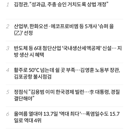
1
김정관, “성과급, 주총 승인 거치도록 상법 개정”
2
산업부, 한화오션·에코프로비엠 등 5개사 '슈퍼 을
(乙)' 선정
3
반도체 등 6대 첨단산업 '국내생산세액공제' 신설… 지
방 생산 시 혜택
4
활주로 50℃ 넘는데 쉴 곳 부족…김영훈 노동부 장관,
김포공항 불시점검
5
정점식 “김용범 이미 한국경제 빌런…李 대통령, 경질
결단해야”
6
올여름 열대야 13.7일 '역대 최다'…폭염일수도 15.7
일로 역대 4위