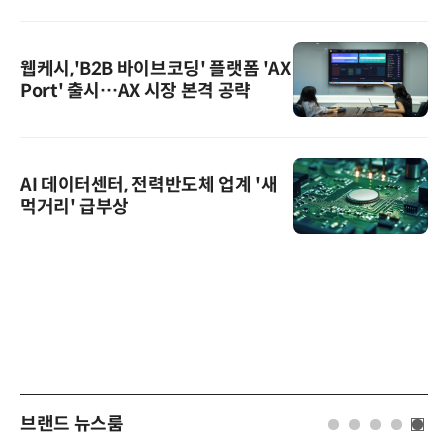
웹케시,'B2B 바이브코딩' 플랫폼 'AX
Port' 출시…AX 시장 본격 공략
AI 데이터센터, 전력반도체 업계 '새
먹거리' 급부상
브랜드 뉴스룸