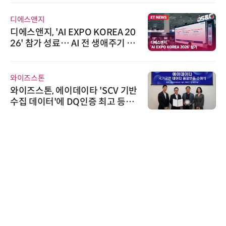
다래전략사업화센터
REA 20
다래전략사업화센터, 'BIO US
애주기 아
026'서 글로벌 빅파마와의 
스 미팅 지원…K-바이오 해외
교두보 확보
한국태양유전
CV 기반
태양유전, '안전·환경 보고서 
고 등급
6' 발간…2030년 SBT 수준
가스 감축 추진
에이블스토어
시놀로지, SK네트웍스서비스
상 보안 카메라 국내 독점 판매
트너십 체결