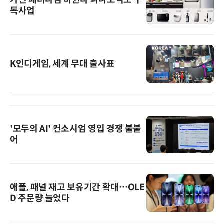
가전 패러다임 바뀐다 파나소닉도 구
독사업
K인디게임, 세계 무대 출사표
'모두의 AI' 컨소시엄 영입 경쟁 불붙
어
애플, 패널 재고 보유기간 확대…OLE
D 주문량 늘었다