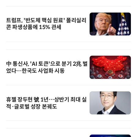
트럼프, '반도체 핵심 원료' 폴리실리
콘 파생상품에 15% 관세
中 통신사, 'AI 토큰'으로 분기 2兆 벌
었다…한국도 사업화 시동
휴젤 장두현 號 1년…상반기 최대 실
적·글로벌 성장 본궤도