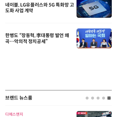
네이블, LG유플러스와 5G 특화망 고
도화 사업 계약
한병도 “장동혁, 李대통령 발언 왜
곡…악의적 정치공세”
브랜드 뉴스룸
인아그룹