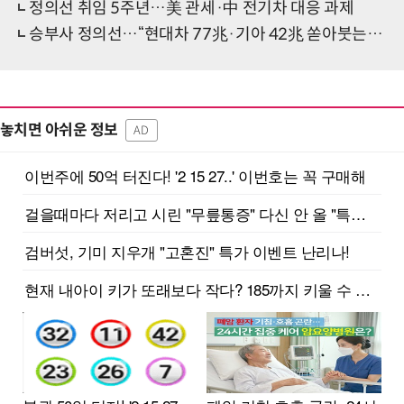
정의선 취임 5주년…美 관세·中 전기차 대응 과제
승부사 정의선…“현대차 77兆·기아 42兆 쏟아붓는다”
놓치면 아쉬운 정보
AD