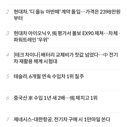
2
현대차, '디 올뉴 아반떼' 계약 돌입…가격은 2398만원
부터
3
현대차 아이오닉 9, 獨 평가서 볼보 EX90 제쳐…차체·
파워트레인 '우위'
4
[테크 차이나] 배터리 교체비가 찻값 넘었다…中 전기
차 재활용 체계 시험대
5
테슬라, 6개월 연속 수입차 1위 질주
6
중국산 車 수입 1년 새 2배…獨 제치고 1위
7
제네시스-대한항공, 전기차 구매 시 1만마일 쏜다