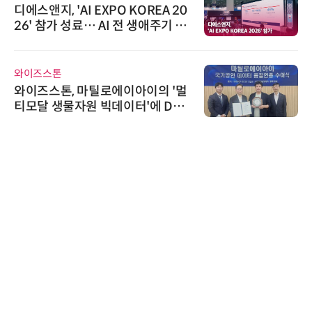
'자동화 산업의 새로운 가능성'…
인아그룹 전국 7개 도시 세미나 페
어 개최
노보센스
노보센스, PWM 고주파 과도 간섭
난제 극복…차량용 전류 감지 증폭
기
비쉐이
비쉐이, 모든 주요 리모컨 코드 지
원하는 TSOP15300 시리즈 IR 수
신기 출시