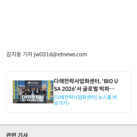
김지웅 기자 jw0316@etnews.com
다래전략사업화센터, 'BIO U
SA 2026'서 글로벌 빅파마
와의 비즈니스 미팅 지원…K
[다래전략사업화센터] 뉴스룸 바
로가기>
-바이오 해외 진출 교두보 확
보
관련 기사