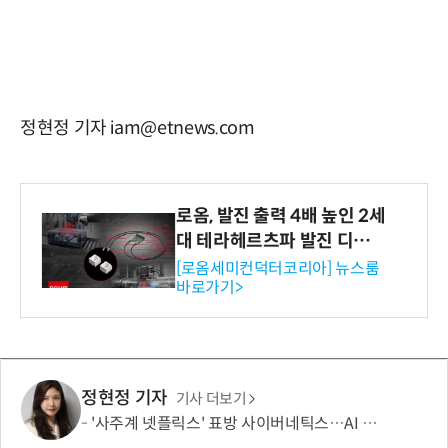
정현정 기자 iam@etnews.com
로옴, 발진 출력 4배 높인 2세
대 테라헤르츠파 발진 디바이
스 개발
[로옴세미컨덕터코리아] 뉴스룸
바로가기>
정현정 기자
기사 더보기
'사주계 넷플릭스' 표방 사이버네틱스…AI 사주로 MAU 100만 돌파