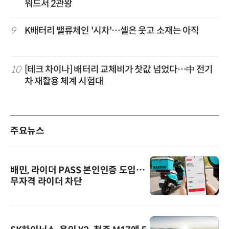
워드서 2관왕
9
K배터리 밸류체인 '시차'…셀은 웃고 소재는 아직
10
[테크 차이나] 배터리 교체비가 찻값 넘었다…中 전기
차 재활용 체계 시험대
주요뉴스
배민, 라이더 PASS 본인인증 도입…
무자격 라이더 차단