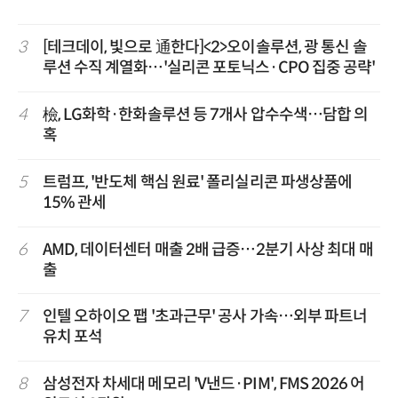
3
[테크데이, 빛으로 通한다]<2>오이솔루션, 광 통신 솔
루션 수직 계열화…'실리콘 포토닉스·CPO 집중 공략'
4
檢, LG화학·한화솔루션 등 7개사 압수수색…담합 의
혹
5
트럼프, '반도체 핵심 원료' 폴리실리콘 파생상품에
15% 관세
6
AMD, 데이터센터 매출 2배 급증…2분기 사상 최대 매
출
7
인텔 오하이오 팹 '초과근무' 공사 가속…외부 파트너
유치 포석
8
삼성전자 차세대 메모리 'V낸드·PIM', FMS 2026 어