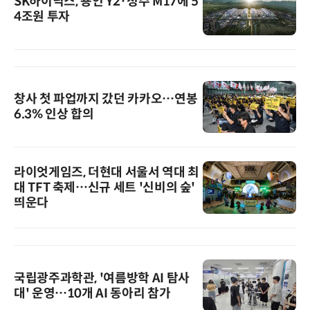
SK하이닉스, 용인 Y2·청주 M17에 5
4조원 투자
창사 첫 파업까지 갔던 카카오…연봉
6.3% 인상 합의
라이엇게임즈, 더현대 서울서 역대 최
대 TFT 축제…신규 세트 '신비의 숲'
띄운다
국립광주과학관, '여름방학 AI 탐사
대' 운영…10개 AI 동아리 참가