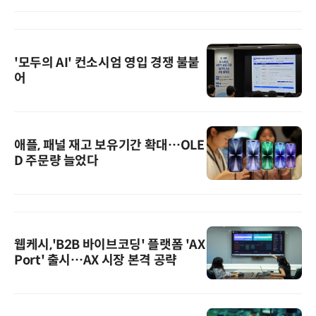
'모두의 AI' 컨소시엄 영입 경쟁 불붙
어
애플, 패널 재고 보유기간 확대…OLE
D 주문량 늘었다
웹케시,'B2B 바이브코딩' 플랫폼 'AX
Port' 출시…AX 시장 본격 공략