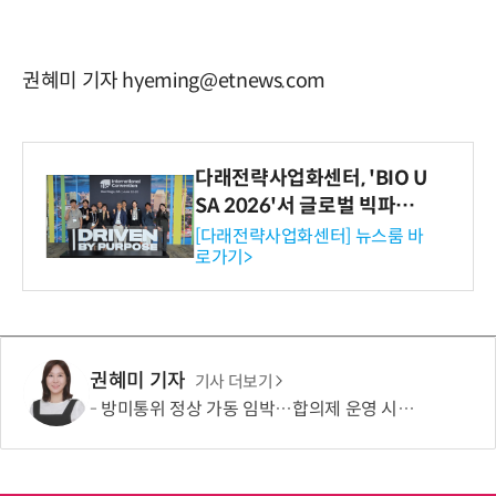
권혜미 기자 hyeming@etnews.com
다래전략사업화센터, 'BIO U
SA 2026'서 글로벌 빅파마
와의 비즈니스 미팅 지원…K
[다래전략사업화센터] 뉴스룸 바
로가기>
-바이오 해외 진출 교두보 확
보
권혜미 기자
기사 더보기
방미통위 정상 가동 임박…합의제 운영 시험대