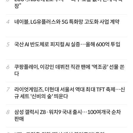
장”
4
네이블, LG유플러스와 5G 특화망 고도화 사업 계약
5
국산 AI 반도체로 피지컬 AI 실증…올해 600억 투입
6
쿠팡플레이, 이강인 데뷔전 직관 팬에 '역조공' 선물 쏜
다
7
라이엇게임즈, 더현대 서울서 역대 최대 TFT 축제…신
규 세트 '신비의 숲' 띄운다
8
삼성 갤럭시 Z8·워치9 국내 출시…100여개국 순차
판매