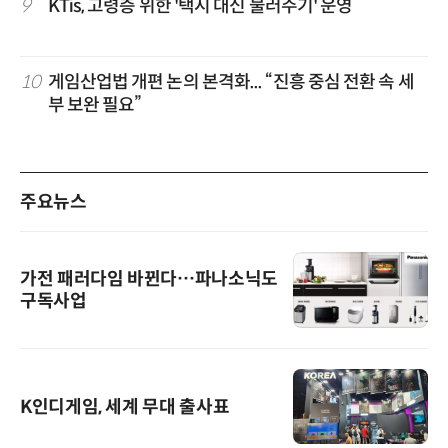
9
KTis, 고령층 위한 '택시 대신 불러주기' 운영
10
게임산업법 개편 논의 본격화... “진흥 중심 전환 속 세
부 보완 필요”
주요뉴스
가전 패러다임 바뀐다…파나소닉도
구독사업
K인디게임, 세계 무대 출사표