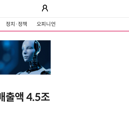
정치·정책
오피니언
출액 4.5조