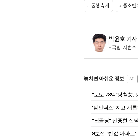
동행축제
중소벤
박윤호 기자
국힘, 서범수
놓치면 아쉬운 정보
AD