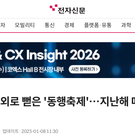
전자
모빌리티
통신
경제
플랫폼·유통
과학
외로 뻗은 '동행축제'…지난해 매
업데이트 : 2025-01-08 11:30