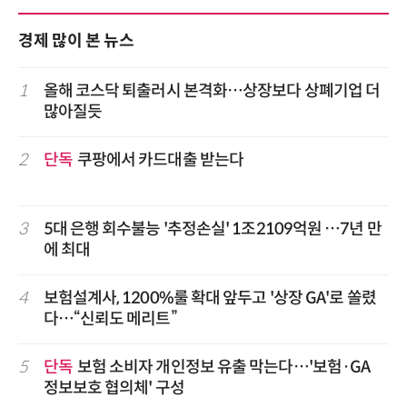
경제 많이 본 뉴스
1
올해 코스닥 퇴출러시 본격화…상장보다 상폐기업 더
많아질듯
2
단독
쿠팡에서 카드대출 받는다
3
5대 은행 회수불능 '추정손실' 1조2109억원 …7년 만
에 최대
4
보험설계사, 1200%룰 확대 앞두고 '상장 GA'로 쏠렸
다…“신뢰도 메리트”
5
단독
보험 소비자 개인정보 유출 막는다…'보험·GA
정보보호 협의체' 구성