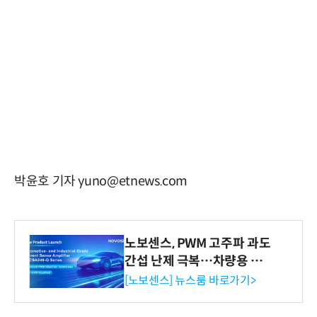
박윤호 기자 yuno@etnews.com
노보센스, PWM 고주파 과도
간섭 난제 극복…차량용 전
류 감지 증폭기
[노보센스] 뉴스룸 바로가기>