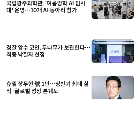
국립광주과학관, '여름방학 AI 탐사
대' 운영…10개 AI 동아리 참가
경찰 압수 코인, 두나무가 보관한다…
최종 낙찰자 선정
휴젤 장두현 號 1년…상반기 최대 실
적·글로벌 성장 본궤도