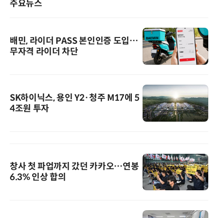
주요뉴스
배민, 라이더 PASS 본인인증 도입…
무자격 라이더 차단
SK하이닉스, 용인 Y2·청주 M17에 5
4조원 투자
창사 첫 파업까지 갔던 카카오…연봉
6.3% 인상 합의