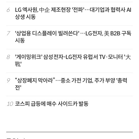
6
LG 엑사원, 中企 제조현장 '전파'…대기업과 협력사 AI
상생 시동
7
'상업용 디스플레이 빌려쓴다' …LG전자, 美 B2B 구독
시동
8
'게이밍위크' 삼성전자-LG전자 유럽서 TV·모니터 '大
戰'
9
“상장폐지 막아라”…중소 가전 기업, 주가 부양 '총력
전'
10
코스피 급등에 매수 사이드카 발동