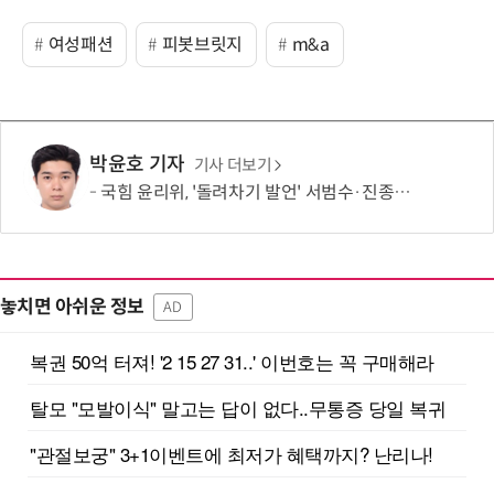
여성패션
피봇브릿지
m&a
박윤호 기자
기사 더보기
국힘 윤리위, '돌려차기 발언' 서범수·진종오 징계 절차 개시
놓치면 아쉬운 정보
AD