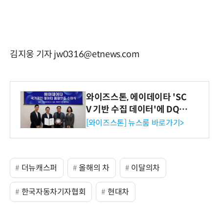
김지웅 기자 jw0316@etnews.com
와이즈스톤, 에이데이타 'SC
V 기반 수집 데이터'에 DQ인
증 최고 등급 수여
[와이즈스톤] 뉴스룸 바로가기>
더뉴캐스퍼
올해의 차
이달의차
한국자동차기자협회
현대차