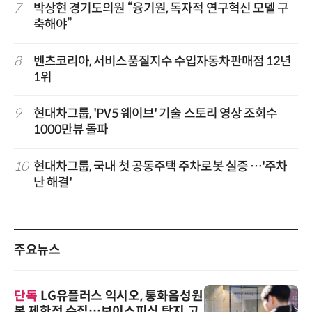
7
박상현 경기도의원 “융기원, 독자적 연구혁신 모델 구
축해야”
8
벤츠코리아, 서비스품질지수 수입자동차판매점 12년
1위
9
현대차그룹, 'PV5 웨이브' 기술 스토리 영상 조회수
1000만뷰 돌파
10
현대차그룹, 국내 첫 공동주택 주차로봇 실증 …'주차
난 해결'
주요뉴스
단독
LG유플러스 익시오, 통화음성원
본 제한적 수집…보이스피싱 탐지 고