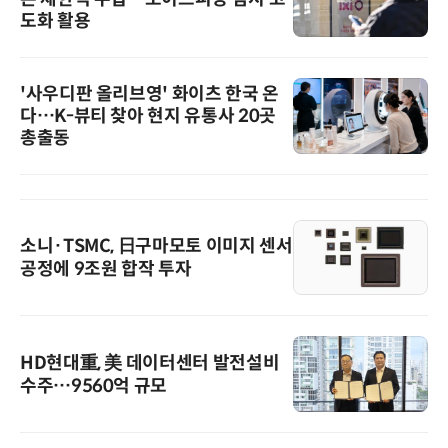
도화 활용
'사우디판 올리브영' 화이츠 한국 온
다…K-뷰티 찾아 현지 유통사 20곳
총출동
소니·TSMC, 日구마모토 이미지 센서
공정에 9조원 합작 투자
HD현대重, 美 데이터센터 발전설비
수주…9560억 규모