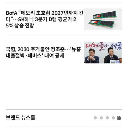
BofA “메모리 초호황 2027년까지 간
다”…SK하닉 3분기 D램 평균가 2
5% 상승 전망
국힘, 2030 주거불안 정조준…'뉴홈
대출절벽·폐버스' 대여 공세
브랜드 뉴스룸