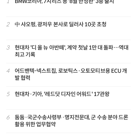
1
BMW코리아, 7시리즈 등 '8월 한정판' 3종 출시
2
中 샤오펑, 광저우 본사로 딜러사 10곳 초청
3
현대차 '디 올 뉴 아반떼', 계약 첫날 1만 대 돌파…역대
최고 기록
4
어드밴텍-넥스트칩, 로보틱스·오토모티브용 ECU 개
발 협력
5
현대차·기아, '레드닷 디자인 어워드' 17관왕
6
둠둠·국군수송사령부·명지전문대, 군 수송 분야 드론
활용 위한 업무협약