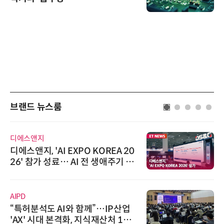
브랜드 뉴스룸
디에스앤지
디에스앤지, 'AI EXPO KOREA 20
26' 참가 성료… AI 전 생애주기 아
우르는 통합 솔루션 선봬
AIPD
“특허분석도 AI와 함께”…IP산업
'AX' 시대 본격화, 지식재산처 1호