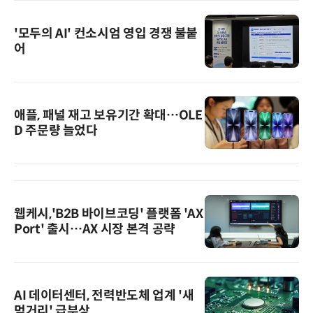
'모두의 AI' 컨소시엄 영입 경쟁 불붙
어
애플, 패널 재고 보유기간 확대…OLE
D 주문량 늘었다
웹케시,'B2B 바이브코딩' 플랫폼 'AX
Port' 출시…AX 시장 본격 공략
AI 데이터센터, 전력반도체 업계 '새
먹거리' 급부상