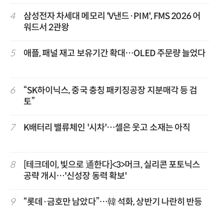
4
삼성전자 차세대 메모리 'V낸드·PIM', FMS 2026 어
워드서 2관왕
5
애플, 패널 재고 보유기간 확대…OLED 주문량 늘었다
6
“SK하이닉스, 중국 충칭 패키징공장 지분매각 등 검
토”
7
K배터리 밸류체인 '시차'…셀은 웃고 소재는 아직
8
[테크데이, 빛으로 通한다]<3>머크, 실리콘 포토닉스
공략 개시…'신성장 동력 확보'
9
“롯데·금호만 남았다”…韓 석화, 상반기 나란히 반등