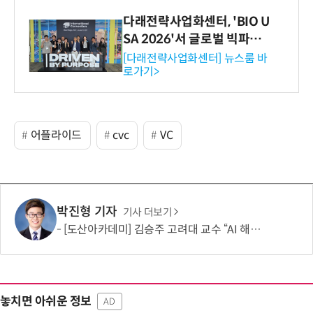
다래전략사업화센터, 'BIO U
SA 2026'서 글로벌 빅파마
와의 비즈니스 미팅 지원…K
[다래전략사업화센터] 뉴스룸 바
로가기>
-바이오 해외 진출 교두보 확
보
어플라이드
cvc
VC
박진형 기자
기사 더보기
[도산아카데미] 김승주 고려대 교수 “AI 해킹은 AI로 막아야…망분리 정책 바꿔야”
놓치면 아쉬운 정보
AD