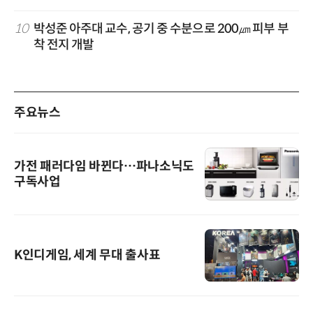
10
박성준 아주대 교수, 공기 중 수분으로 200㎛ 피부 부
착 전지 개발
주요뉴스
가전 패러다임 바뀐다…파나소닉도
구독사업
K인디게임, 세계 무대 출사표