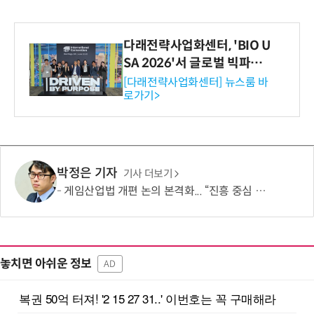
다래전략사업화센터, 'BIO U
SA 2026'서 글로벌 빅파마
와의 비즈니스 미팅 지원…K
[다래전략사업화센터] 뉴스룸 바
로가기>
-바이오 해외 진출 교두보 확
보
박정은 기자
기사 더보기
게임산업법 개편 논의 본격화... “진흥 중심 전환 속 세부 보완 필요”
놓치면 아쉬운 정보
AD