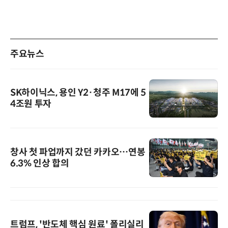
주요뉴스
SK하이닉스, 용인 Y2·청주 M17에 5
4조원 투자
창사 첫 파업까지 갔던 카카오…연봉
6.3% 인상 합의
트럼프, '반도체 핵심 원료' 폴리실리