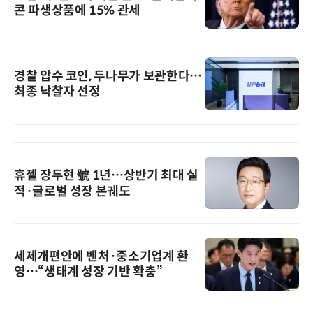
콘 파생상품에 15% 관세
경찰 압수 코인, 두나무가 보관한다…
최종 낙찰자 선정
휴젤 장두현 號 1년…상반기 최대 실
적·글로벌 성장 본궤도
세제개편안에 벤처·중소기업계 환
영…“생태계 성장 기반 확충”