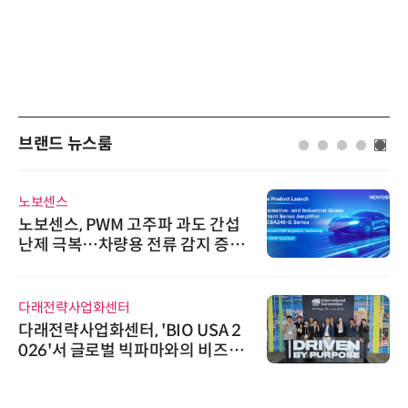
브랜드 뉴스룸
시큐어링크
시큐어링크, 중소기업기술정보진
흥원 AI 초격차 R&D 사업 최종 선
정
씨앤에프시스템
씨앤에프시스템, 오웬스그룹과 공
공 ERP·DX 사업 협력