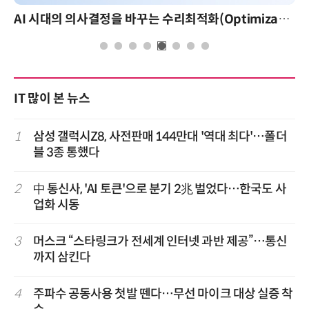
AI 시대의 의사결정을 바꾸는 수리최적화(Optimization): 실제 산업 적용 사례와 활용 전략
AI 핀옵스 실전 세미나: 폭증하는 AI 토큰 비용 
IT 많이 본 뉴스
1
삼성 갤럭시Z8, 사전판매 144만대 '역대 최다'…폴더
블 3종 통했다
2
中 통신사, 'AI 토큰'으로 분기 2兆 벌었다…한국도 사
업화 시동
3
머스크 “스타링크가 전세계 인터넷 과반 제공”…통신
까지 삼킨다
4
주파수 공동사용 첫발 뗀다…무선 마이크 대상 실증 착