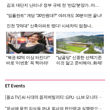
ET Events
[올쇼TV] AI 시대의 옵저버빌리티: GPU·LLM 모니터링부터 AI 기반 장애 대응까지 (8/11 생방송)
“문서에 묻힌 지식을 꺼내, 회사의 판단력과 실행력으로 바꾸다” (8/20)