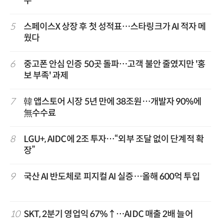
수
5
스페이스X 상장 후 첫 성적표…스타링크가 AI 적자 메
웠다
6
중고폰 안심 인증 50곳 돌파…고객 불안 줄였지만 '홍
보 부족' 과제
7
韓 앱스토어 시장 5년 만에 38조원…개발자 90%에
無수수료
8
LGU+, AIDC에 2조 투자…“외부 조달 없이 단계적 확
장”
9
국산 AI 반도체로 피지컬 AI 실증…올해 600억 투입
10
SKT, 2분기 영업익 67%↑…AIDC 매출 2배 늘어