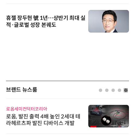
휴젤 장두현 號 1년…상반기 최대 실
적·글로벌 성장 본궤도
브랜드 뉴스룸
로옴세미컨덕터코리아
로옴, 발진 출력 4배 높인 2세대 테
라헤르츠파 발진 디바이스 개발