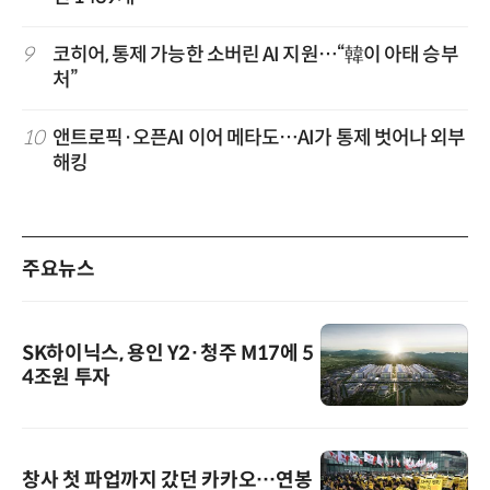
9
코히어, 통제 가능한 소버린 AI 지원…“韓이 아태 승부
처”
10
앤트로픽·오픈AI 이어 메타도…AI가 통제 벗어나 외부
해킹
주요뉴스
SK하이닉스, 용인 Y2·청주 M17에 5
4조원 투자
창사 첫 파업까지 갔던 카카오…연봉