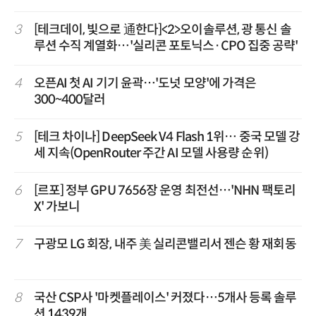
3
[테크데이, 빛으로 通한다]<2>오이솔루션, 광 통신 솔
루션 수직 계열화…'실리콘 포토닉스·CPO 집중 공략'
4
오픈AI 첫 AI 기기 윤곽…'도넛 모양'에 가격은
300~400달러
5
[테크 차이나] DeepSeek V4 Flash 1위… 중국 모델 강
세 지속(OpenRouter 주간 AI 모델 사용량 순위)
6
[르포] 정부 GPU 7656장 운영 최전선…'NHN 팩토리
X' 가보니
7
구광모 LG 회장, 내주 美 실리콘밸리서 젠슨 황 재회동
8
국산 CSP사 '마켓플레이스' 커졌다…5개사 등록 솔루
션 1439개