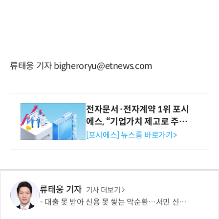
류태웅 기자 bigheroryu@etnews.com
전자문서·전자계약 1위 포시
에스, “기업가치 제고로 주주
환원 강화” 계획 공시
[포시에스] 뉴스룸 바로가기>
류태웅 기자
기사 더보기
대출 못 받아 신용 못 쌓는 악순환…서민 신용평가 사각지대 메운다