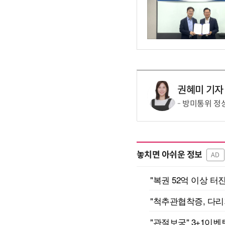
권혜미 기자
방미통위 정
놓치면 아쉬운 정보
AD