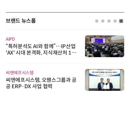
브랜드 뉴스룸
AIPD
“특허분석도 AI와 함께”…IP산업
'AX' 시대 본격화, 지식재산처 1호
AI IP데이터분석사 탄생
씨앤에프시스템
씨앤에프시스템, 오웬스그룹과 공
공 ERP·DX 사업 협력