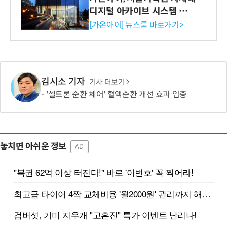
디지털 아카이브 시스템 구축
수행
[가온아이] 뉴스룸 바로가기>
김시소 기자
기사 더보기
'셀트론 순환 체어' 혈액순환 개선 효과 입증
놓치면 아쉬운 정보
AD