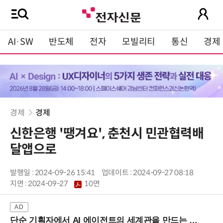
AI·SW
반도체
전자
모빌리티
통신
경제
경제
경제
신한은행 '땡겨요', 춘천시 민관협력배
달앱으로
발행일 : 2024-09-26 15:41
업데이트 : 2024-09-27 08:18
지면 :
2024-09-27
10면
단순 기획자에서 AI 에이전트의 세계관을 만드는 지식 설계자로.. (8/20 강남역)