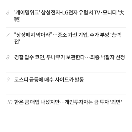
6
'게이밍위크' 삼성전자-LG전자 유럽서 TV·모니터 '大
戰'
7
“상장폐지 막아라”…중소 가전 기업, 주가 부양 '총력
전'
8
경찰 압수 코인, 두나무가 보관한다…최종 낙찰자 선정
9
코스피 급등에 매수 사이드카 발동
10
한은 금 매입 나섰지만…개인투자자는 금 투자 '외면'