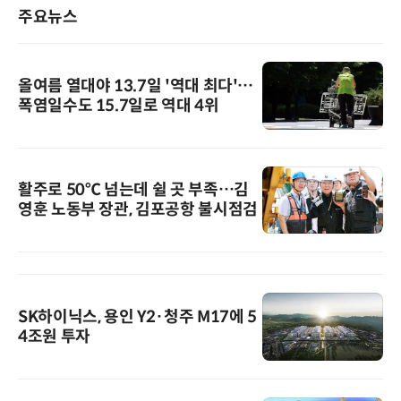
주요뉴스
올여름 열대야 13.7일 '역대 최다'…
폭염일수도 15.7일로 역대 4위
활주로 50℃ 넘는데 쉴 곳 부족…김
영훈 노동부 장관, 김포공항 불시점검
SK하이닉스, 용인 Y2·청주 M17에 5
4조원 투자