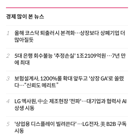
경제 많이 본 뉴스
1
올해 코스닥 퇴출러시 본격화…상장보다 상폐기업 더
많아질듯
2
5대 은행 회수불능 '추정손실' 1조2109억원 …7년 만
에 최대
3
보험설계사, 1200%룰 확대 앞두고 '상장 GA'로 쏠렸
다…“신뢰도 메리트”
4
LG 엑사원, 中企 제조현장 '전파'…대기업과 협력사 AI
상생 시동
5
'상업용 디스플레이 빌려쓴다' …LG전자, 美 B2B 구독
시동