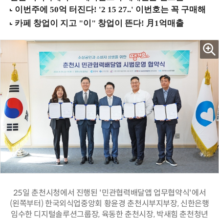
25일 춘천시청에서 진행된 '민관협력배달앱 업무협약식'에서
(왼쪽부터) 한국외식업중앙회 황윤경 춘천시부지부장, 신한은행
임수한 디지털솔루션그룹장, 육동한 춘천시장, 박새힘 춘천청년