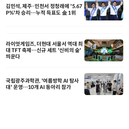
김민석, 제주·인천서 정청래에 '5.67
P%'차 승리…누적 득표도 金 1위
라이엇게임즈, 더현대 서울서 역대 최
대 TFT 축제…신규 세트 '신비의 숲'
띄운다
국립광주과학관, '여름방학 AI 탐사
대' 운영…10개 AI 동아리 참가