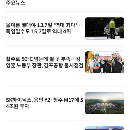
주요뉴스
올여름 열대야 13.7일 '역대 최다'…
폭염일수도 15.7일로 역대 4위
활주로 50℃ 넘는데 쉴 곳 부족…김
영훈 노동부 장관, 김포공항 불시점검
SK하이닉스, 용인 Y2·청주 M17에 5
4조원 투자