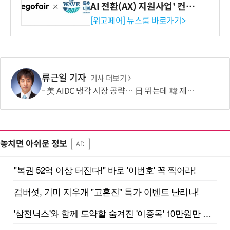
AI 전환(AX) 지원사업' 컨소
시엄 선정
[위고페어] 뉴스룸 바로가기>
류근일 기자
기사 더보기
美 AIDC 냉각 시장 공략… 日 뛰는데 韓 제자리
놓치면 아쉬운 정보
AD