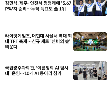
김민석, 제주·인천서 정청래에 '5.67
P%'차 승리…누적 득표도 金 1위
라이엇게임즈, 더현대 서울서 역대 최
대 TFT 축제…신규 세트 '신비의 숲'
띄운다
국립광주과학관, '여름방학 AI 탐사
대' 운영…10개 AI 동아리 참가