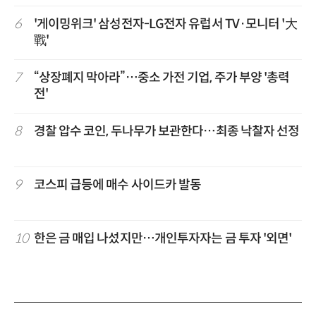
6
'게이밍위크' 삼성전자-LG전자 유럽서 TV·모니터 '大
戰'
7
“상장폐지 막아라”…중소 가전 기업, 주가 부양 '총력
전'
8
경찰 압수 코인, 두나무가 보관한다…최종 낙찰자 선정
9
코스피 급등에 매수 사이드카 발동
10
한은 금 매입 나섰지만…개인투자자는 금 투자 '외면'