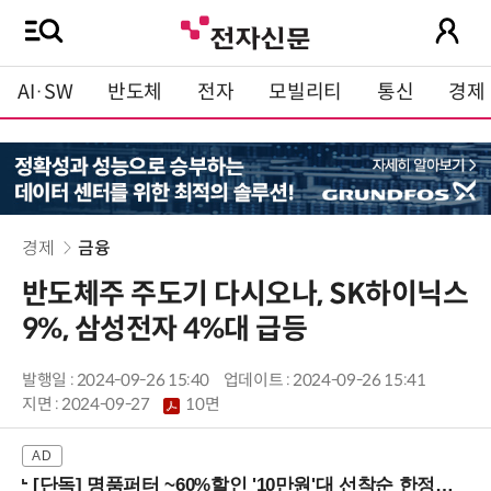
AI·SW
반도체
전자
모빌리티
통신
경제
경제
금융
반도체주 주도기 다시오나, SK하이닉스
9%, 삼성전자 4%대 급등
발행일 : 2024-09-26 15:40
업데이트 : 2024-09-26 15:41
지면 :
2024-09-27
10면
[단독] 명품퍼터 ~60%할인 '10만원'대 선착순 한정판매!