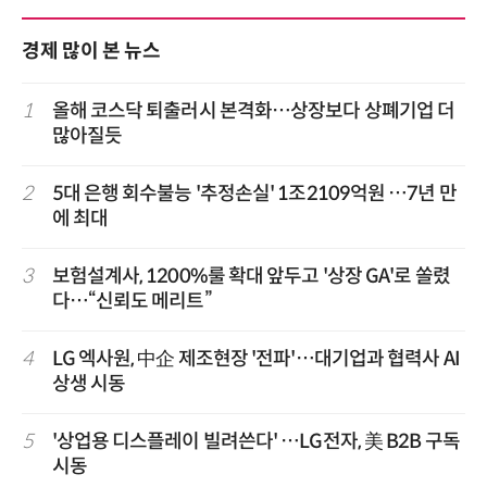
경제 많이 본 뉴스
1
올해 코스닥 퇴출러시 본격화…상장보다 상폐기업 더
많아질듯
2
5대 은행 회수불능 '추정손실' 1조2109억원 …7년 만
에 최대
3
보험설계사, 1200%룰 확대 앞두고 '상장 GA'로 쏠렸
다…“신뢰도 메리트”
4
LG 엑사원, 中企 제조현장 '전파'…대기업과 협력사 AI
상생 시동
5
'상업용 디스플레이 빌려쓴다' …LG전자, 美 B2B 구독
시동