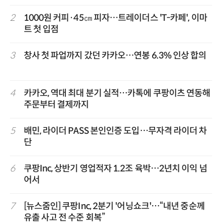
2
1000원 커피·45㎝ 피자…트레이더스 'T-카페', 이마
트 첫 입점
3
창사 첫 파업까지 갔던 카카오…연봉 6.3% 인상 합의
4
카카오, 역대 최대 분기 실적…카톡에 쿠팡이츠 연동해
주문부터 결제까지
5
배민, 라이더 PASS 본인인증 도입…무자격 라이더 차
단
6
쿠팡Inc, 상반기 영업적자 1.2조 육박…2년치 이익 넘
어서
7
[뉴스줌인] 쿠팡Inc, 2분기 '어닝쇼크'…“내년 중순께
유출 사고 전 수준 회복”