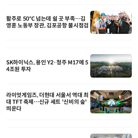
활주로 50℃ 넘는데 쉴 곳 부족…김
영훈 노동부 장관, 김포공항 불시점검
SK하이닉스, 용인 Y2·청주 M17에 5
4조원 투자
라이엇게임즈, 더현대 서울서 역대 최
대 TFT 축제…신규 세트 '신비의 숲'
띄운다