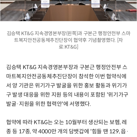
김승택 KT&G 지속경영본부장(왼쪽)과 구본근 행정안전부 스마
트복지안전공동체추진단장이 협약후 기념촬영했다. [자
료:KT&G]
김승택 KT&G 지속경영본부장과 구본근 행정안전부 스
마트복지안전공동체추진단장이 참석한 이번 협약식에
서 양 기관은 위기가구 발굴을 위한 홍보 활동과 위기가
구 발생 대응을 위한 지원 등의 내용이 포함된 '위기가구
발굴·지원을 위한 협력안'에 서명했다.
협약에 따라 KT&G는 오는 10월부터 생산되는 보헴, 레
종 등 17종, 약 4000만 개의 담뱃갑에 '힘들 땐 129, 읍·