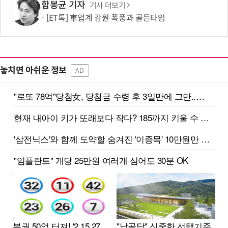
함봉균 기자
기사 더보기
[ET톡] 車업계 감원 폭풍과 골든타임
놓치면 아쉬운 정보
AD