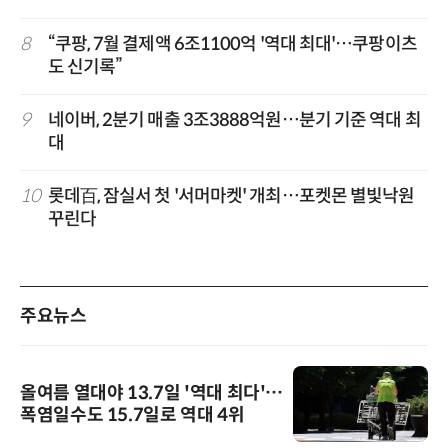
8
“쿠팡, 7월 결제액 6조1100억 '역대 최대'…쿠팡이츠
도 신기록”
9
네이버, 2분기 매출 3조3888억원…분기 기준 역대 최
대
10
롯데百, 잠실서 첫 '서머마켓' 개최…포켓몬 별빛낙원
꾸린다
주요뉴스
올여름 열대야 13.7일 '역대 최다'…
폭염일수도 15.7일로 역대 4위