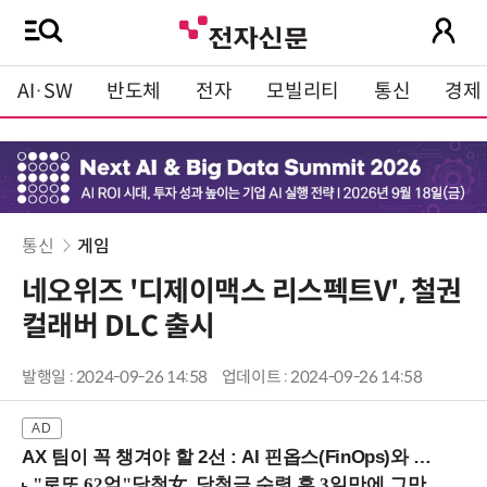
AI·SW
반도체
전자
모빌리티
통신
경제
통신
게임
네오위즈 '디제이맥스 리스펙트V', 철권
컬래버 DLC 출시
발행일 : 2024-09-26 14:58
업데이트 : 2024-09-26 14:58
AX 팀이 꼭 챙겨야 할 2선 : AI 핀옵스(FinOps)와 토큰 거버넌스 (8/21 잠실역)