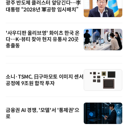
광주 반도체 클러스터 앞당긴다…李
대통령 “2028년 軍공항 임시배치”
'사우디판 올리브영' 화이츠 한국 온
다…K-뷰티 찾아 현지 유통사 20곳
총출동
소니·TSMC, 日구마모토 이미지 센서
공정에 9조원 합작 투자
금융권 AI 경쟁, '모델'서 '통제권'으
로