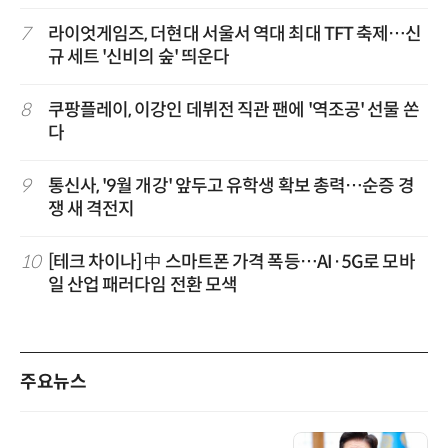
7
라이엇게임즈, 더현대 서울서 역대 최대 TFT 축제…신
규 세트 '신비의 숲' 띄운다
8
쿠팡플레이, 이강인 데뷔전 직관 팬에 '역조공' 선물 쏜
다
9
통신사, '9월 개강' 앞두고 유학생 확보 총력…순증 경
쟁 새 격전지
10
[테크 차이나] 中 스마트폰 가격 폭등…AI·5G로 모바
일 산업 패러다임 전환 모색
주요뉴스