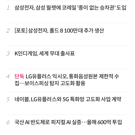
1
삼성전자, 삼성 월렛에 코레일 '종이 없는 승차권' 도입
2
[포토] 삼성전자, 폴드 8 100만대 추가 생산
3
K인디게임, 세계 무대 출사표
4
단독
LG유플러스 익시오, 통화음성원본 제한적 수
집…보이스피싱 탐지 고도화 활용
5
네이블, LG유플러스와 5G 특화망 고도화 사업 계약
6
국산 AI 반도체로 피지컬 AI 실증…올해 600억 투입