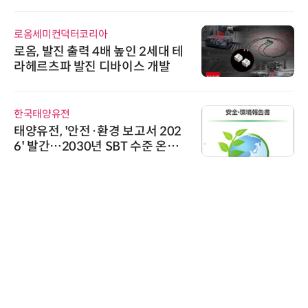
로옴세미컨덕터코리아
로옴, 발진 출력 4배 높인 2세대 테
라헤르츠파 발진 디바이스 개발
한국태양유전
태양유전, '안전·환경 보고서 202
6' 발간…2030년 SBT 수준 온실
가스 감축 추진