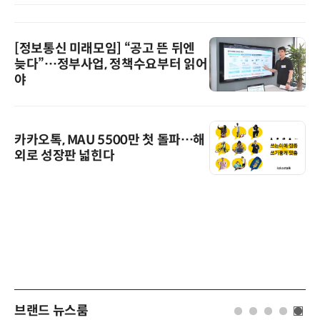
[정보통신 미래모임] “공고 뜬 뒤엔
늦다”…정부사업, 정책수요부터 읽어
야
카카오톡, MAU 5500만 첫 돌파…해
외로 성장판 넓힌다
브랜드 뉴스룸