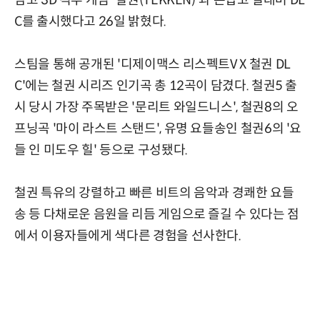
남코 3D 격투 게임 '철권(TEKKEN)'과 손잡고 컬래버 DL
C를 출시했다고 26일 밝혔다.
스팀을 통해 공개된 '디제이맥스 리스펙트V X 철권 DL
C'에는 철권 시리즈 인기곡 총 12곡이 담겼다. 철권5 출
시 당시 가장 주목받은 '문리트 와일드니스', 철권8의 오
프닝곡 '마이 라스트 스탠드', 유명 요들송인 철권6의 '요
들 인 미도우 힐' 등으로 구성됐다.
철권 특유의 강렬하고 빠른 비트의 음악과 경쾌한 요들
송 등 다채로운 음원을 리듬 게임으로 즐길 수 있다는 점
에서 이용자들에게 색다른 경험을 선사한다.