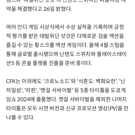
임즈와 '데빌위딘 삿갓'의 닌텐도 스위치판 퍼블리싱 계
약을 체결했다고 26일 밝혔다.
여러 인디 게임 시상식에서 수상 실적을 기록하며 긍정
적 평가를 받은 데빌위딘 삿갓은 다채로운 검술 액션을
즐길 수 있는 횡스크롤 액션 게임이다. 올해 4월 스팀을
통해 글로벌 출시됐으며 닌텐도 스위치와 플레이스테이
션5 등 콘솔 플랫폼 진출을 준비 중이다.
CFK는 이외에도 '크로노소드'와 '식혼도: 백화요란', '닌
자일섬', '라핀', '캣걸 서바이벌' 등 5종 타이틀을 도쿄게
임쇼 2024에 출품했다. 캣걸 서바이벌을 제외한 나머지
타이틀은 모두 시연 버전과 신규 프로모션 영상(PV)을 만
나볼 수 있다.