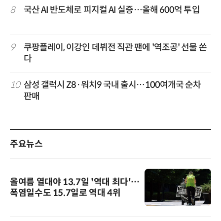
8
국산 AI 반도체로 피지컬 AI 실증…올해 600억 투입
9
쿠팡플레이, 이강인 데뷔전 직관 팬에 '역조공' 선물 쏜
다
10
삼성 갤럭시 Z8·워치9 국내 출시…100여개국 순차
판매
주요뉴스
올여름 열대야 13.7일 '역대 최다'…
폭염일수도 15.7일로 역대 4위