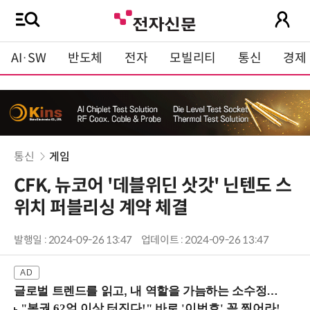
AI·SW
반도체
전자
모빌리티
통신
경제
통신
게임
CFK, 뉴코어 '데블위딘 삿갓' 닌텐도 스
위치 퍼블리싱 계약 체결
발행일 : 2024-09-26 13:47
업데이트 : 2024-09-26 13:47
글로벌 트렌드를 읽고, 내 역할을 가늠하는 소수정예 실습 워크숍 (8/28 신논현역)