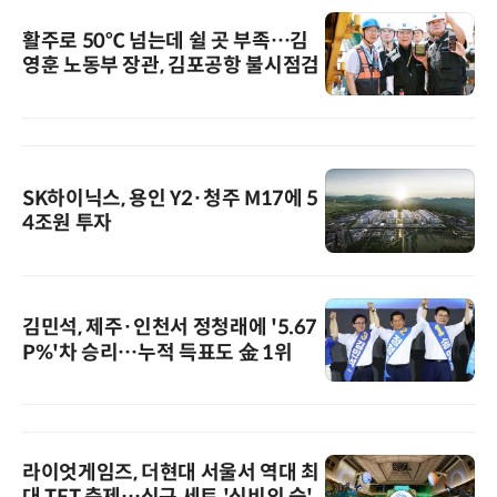
활주로 50℃ 넘는데 쉴 곳 부족…김
영훈 노동부 장관, 김포공항 불시점검
SK하이닉스, 용인 Y2·청주 M17에 5
4조원 투자
김민석, 제주·인천서 정청래에 '5.67
P%'차 승리…누적 득표도 金 1위
라이엇게임즈, 더현대 서울서 역대 최