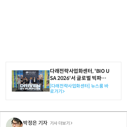
다래전략사업화센터, 'BIO U
SA 2026'서 글로벌 빅파마
와의 비즈니스 미팅 지원…K
[다래전략사업화센터] 뉴스룸 바
로가기>
-바이오 해외 진출 교두보 확
보
박정은 기자
기사 더보기