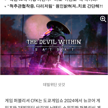
데빌위딘 삿갓
게임 퍼블리셔 CFK는 도쿄게임쇼 2024에서 뉴코어 게