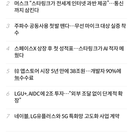
2
머스크 “스타링크가 전세계 인터넷 과반 제공”…통신
까지 삼킨다
3
주파수 공동사용 첫발 뗀다…무선 마이크 대상 실증 착
수
4
스페이스X 상장 후 첫 성적표…스타링크가 AI 적자 메
웠다
5
韓 앱스토어 시장 5년 만에 38조원…개발자 90%에
無수수료
6
LGU+, AIDC에 2조 투자…“외부 조달 없이 단계적 확
장”
7
네이블, LG유플러스와 5G 특화망 고도화 사업 계약