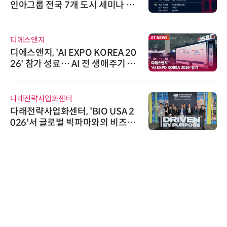
인아그룹 전국 7개 도시 세미나 페
어 개최
디에스앤지
디에스앤지, 'AI EXPO KOREA 20
26' 참가 성료… AI 전 생애주기 아
우르는 통합 솔루션 선봬
다래전략사업화센터
다래전략사업화센터, 'BIO USA 2
026'서 글로벌 빅파마와의 비즈니
스 미팅 지원…K-바이오 해외 진출
교두보 확보