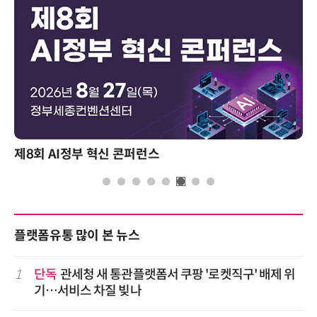
제8회 AI정부 혁신 콘퍼런스
플랫폼유통 많이 본 뉴스
1
단독
관세청 새 통관플랫폼서 쿠팡 '로켓직구' 배제 위
기…서비스 차질 빚나