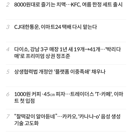
2
8000원대로 즐기는 치맥…KFC, 여름 한정 세트 출시
3
CJ대한통운, 이마트24 택배 다시 맡는다
4
다이소, 강남 3구 매장 1년 새 19개→41개…'박리다
매'로 프리미엄 상권 정조준
5
상생협력법 개정안 '플랫폼 이중족쇄' 채우나
6
1000원 커피·45㎝ 피자…트레이더스 'T-카페', 이마
트 첫 입점
7
“찰떡같이 알아듣네”…카카오, '카나나-o' 음성 생성
기술 고도화