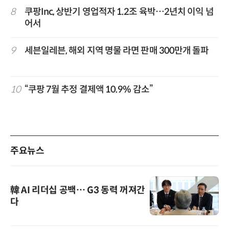
8
쿠팡Inc, 상반기 영업적자 1.2조 육박…2년치 이익 넘
어서
9
세븐일레븐, 해외 지역 명물 라면 판매 300만개 돌파
10
“쿠팡 7월 추정 결제액 10.9% 감소”
주요뉴스
韓 AI 리더십 공백… G3 동력 꺼져간
다