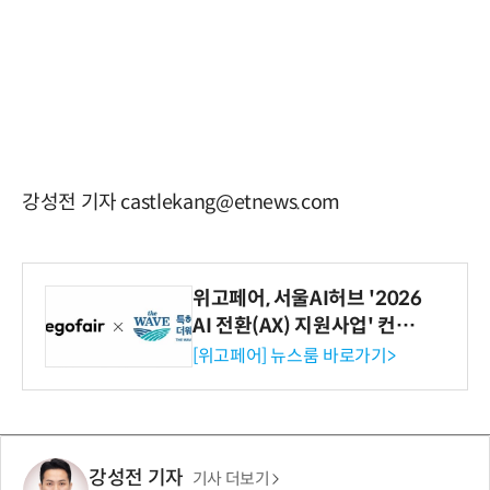
강성전 기자 castlekang@etnews.com
위고페어, 서울AI허브 '2026
AI 전환(AX) 지원사업' 컨소
시엄 선정
[위고페어] 뉴스룸 바로가기>
강성전 기자
기사 더보기