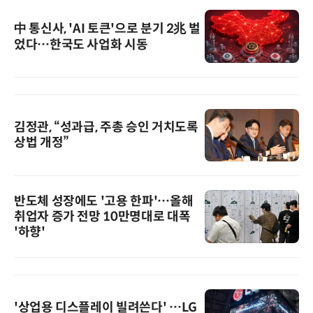
中 통신사, 'AI 토큰'으로 분기 2兆 벌
었다…한국도 사업화 시동
김정관, “성과급, 주총 승인 거치도록
상법 개정”
반도체 성장에도 '고용 한파'…올해
취업자 증가 전망 10만명대로 대폭
'하향'
'상업용 디스플레이 빌려쓴다' …LG