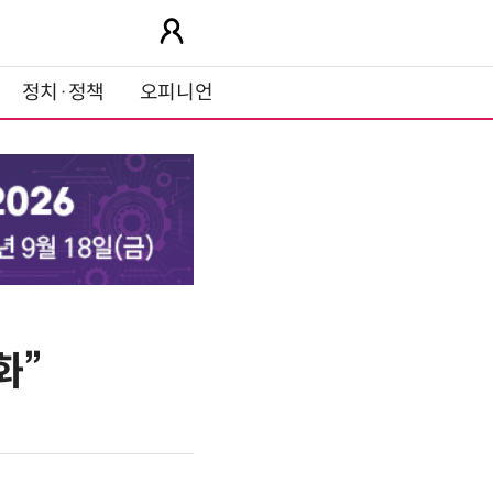
정치·정책
오피니언
화”