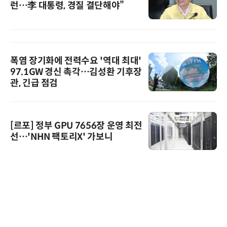
런…李 대통령, 경질 결단해야”
폭염 장기화에 전력수요 '역대 최대'
97.1GW 경신 촉각…김성환 기후장
관, 긴급 점검
[르포] 정부 GPU 7656장 운영 최전
선…'NHN 팩토리X' 가보니