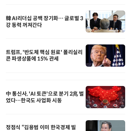
韓 AI리더십 공백 장기화… 글로벌 3
강 동력 꺼져간다
트럼프, '반도체 핵심 원료' 폴리실리
콘 파생상품에 15% 관세
中 통신사, 'AI 토큰'으로 분기 2兆 벌
었다…한국도 사업화 시동
정점식 “김용범 이미 한국경제 빌