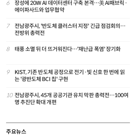
6
장성에 20㎿ AI 데이터센터 구축 본격…美 AI패브릭·
에이파사드와 업무협약
7
전남광주시, '반도체 클러스터 지정' 긴급 점검회의…
전방위 총력전
8
태풍 소멸 뒤 더 뜨거워진다…'재난급 폭염' 장기화
9
KIST, 기존 반도체 공정으로 전기·빛 신호 한 번에 읽
는 '광반도체 BCI 칩' 구현
10
전남광주시, 45개 공공기관 유치 막판 총력전…100여
명 추진단 확대 개편
주요뉴스