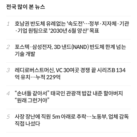
전국 많이 본 뉴스
1
호남권 반도체 유례없는 '속도전'…정부·지자체·기관
·기업 원팀으로 '2030년 6월 양산' 목표
2
포스텍·삼성전자, 3D 낸드(NAND) 반도체 한계 넘는
기술 개발
3
레디로버스트머신, VC 30여곳 경쟁 끝 시리즈B 134
억 유치…누적 229억
4
“손녀들 같아서” 태국인 관광객 밥값 내준 할아버지
“원래 그런거야”
5
사장 장난에 직원 5m 아래로 추락…노동부, 업체 감독
직접 나섰다