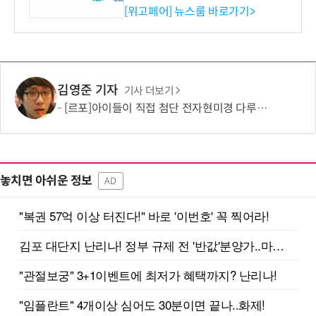
시엄 선정
[위고페어] 뉴스룸 바로가기>
김영준 기자
기사 더보기
[르포]아이들이 직접 첨단 전자현미경 다루며 과학원리 체득...과학체험 제공 '주니어닥터' 현장
놓치면 아쉬운 정보
AD