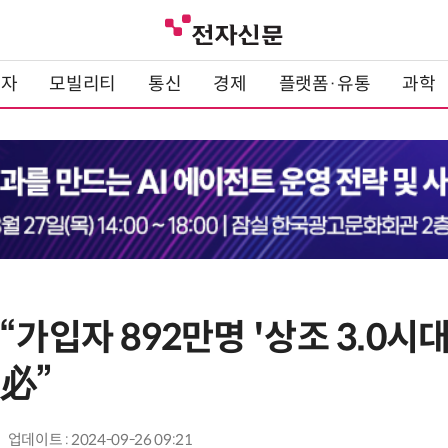
전자
모빌리티
통신
경제
플랫폼·유통
과학
“가입자 892만명 '상조 3.0시
략必”
업데이트 : 2024-09-26 09:21