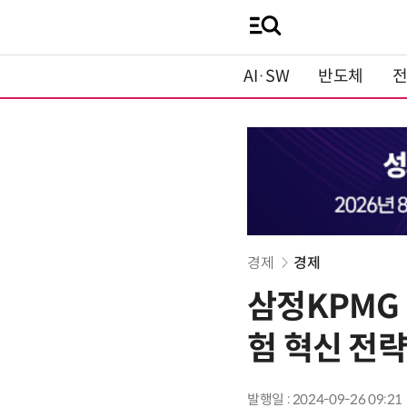
AI·SW
반도체
경제
경제
삼정KPMG 
험 혁신 전
발행일 : 2024-09-26 09:21