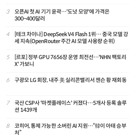
3
오픈AI 첫 AI 기기 윤곽…'도넛 모양'에 가격은
300~400달러
4
[테크 차이나] DeepSeek V4 Flash 1위… 중국 모델 강
세 지속(OpenRouter 주간 AI 모델 사용량 순위)
5
[르포] 정부 GPU 7656장 운영 최전선…'NHN 팩토리
X' 가보니
6
구광모 LG 회장, 내주 美 실리콘밸리서 젠슨 황 재회동
7
국산 CSP사 '마켓플레이스' 커졌다…5개사 등록 솔루
션 1439개
8
코히어, 통제 가능한 소버린 AI 지원…“韓이 아태 승부
처”