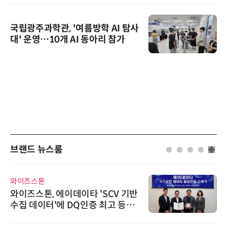
국립광주과학관, '여름방학 AI 탐사
대' 운영…10개 AI 동아리 참가
브랜드 뉴스룸
와이즈스톤
와이즈스톤, 에이데이타 'SCV 기반
수집 데이터'에 DQ인증 최고 등급
수여