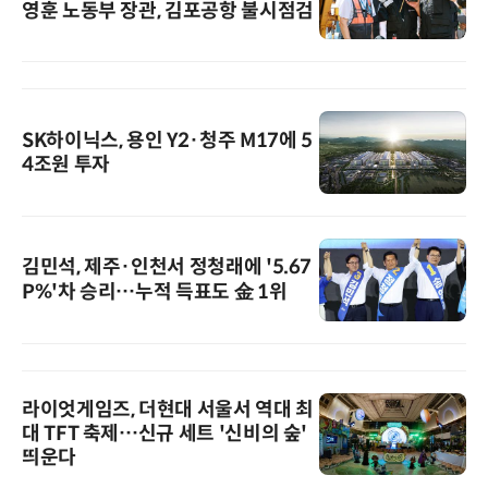
영훈 노동부 장관, 김포공항 불시점검
SK하이닉스, 용인 Y2·청주 M17에 5
4조원 투자
김민석, 제주·인천서 정청래에 '5.67
P%'차 승리…누적 득표도 金 1위
라이엇게임즈, 더현대 서울서 역대 최
대 TFT 축제…신규 세트 '신비의 숲'
띄운다