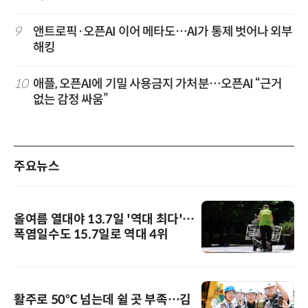
9
앤트로픽·오픈AI 이어 메타도…AI가 통제 벗어나 외부
해킹
10
애플, 오픈AI에 기밀 사용금지 가처분…오픈AI “근거
없는 감정 싸움”
주요뉴스
올여름 열대야 13.7일 '역대 최다'…
폭염일수도 15.7일로 역대 4위
활주로 50℃ 넘는데 쉴 곳 부족…김