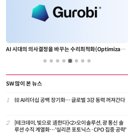
AI 시대의 의사결정을 바꾸는 수리최적화(Optimization): 실제 산업 적용 사례와 활용 전략
SW 많이 본 뉴스
1
韓 AI리더십 공백 장기화… 글로벌 3강 동력 꺼져간다
2
[테크데이, 빛으로 通한다]<2>오이솔루션, 광 통신 솔
루션 수직 계열화…'실리콘 포토닉스·CPO 집중 공략'