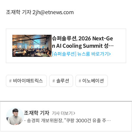
조재학 기자 2jh@etnews.com
슈퍼솔루션, 2026 Next-Ge
n AI Cooling Summit 성황
리 성료
[슈퍼솔루션] 뉴스룸 바로가기>
비아이매트릭스
솔루션
이노베이션
조재학 기자
기사 더보기
송경희 개보위원장, “쿠팡 3000건 유출 주장 사실과 달라…엄정 처분할 것”