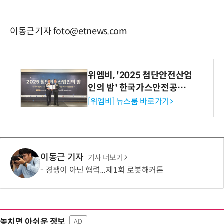
이동근기자 foto@etnews.com
위엠비, '2025 첨단안전산업
인의 밤' 한국가스안전공사
사장상 수상
[위엠비] 뉴스룸 바로가기>
이동근 기자
기사 더보기
경쟁이 아닌 협력...제1회 로봇해커톤
놓치면 아쉬운 정보
AD