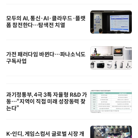
모두의 AI, 통신·AI·클라우드·플랫
폼 참전한다…탐색전 치열
가전 패러다임 바뀐다…파나소닉도
구독사업
과기정통부, 4극 3특 자율형 R&D 가
동…“지역이 직접 미래 성장동력 찾
는다”
K-인디, 게임스컴서 글로벌 시장 개