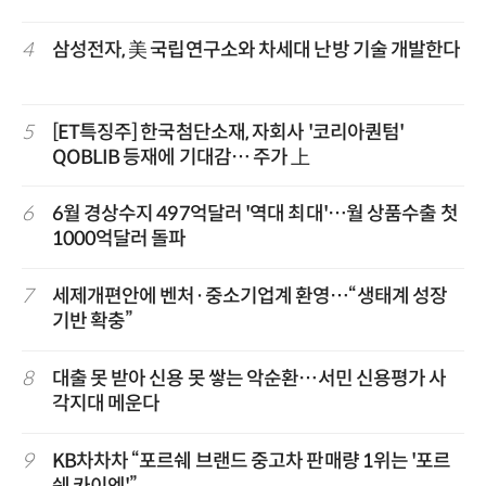
4
삼성전자, 美 국립연구소와 차세대 난방 기술 개발한다
5
[ET특징주] 한국첨단소재, 자회사 '코리아퀀텀'
QOBLIB 등재에 기대감… 주가 上
6
6월 경상수지 497억달러 '역대 최대'…월 상품수출 첫
1000억달러 돌파
7
세제개편안에 벤처·중소기업계 환영…“생태계 성장
기반 확충”
8
대출 못 받아 신용 못 쌓는 악순환…서민 신용평가 사
각지대 메운다
9
KB차차차 “포르쉐 브랜드 중고차 판매량 1위는 '포르