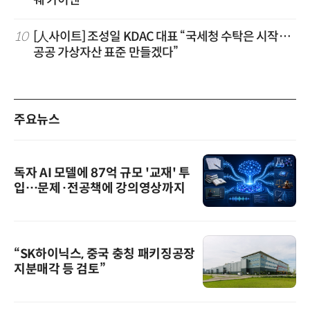
쉐 카이엔'”
10
[人사이트] 조성일 KDAC 대표 “국세청 수탁은 시작…
공공 가상자산 표준 만들겠다”
주요뉴스
독자 AI 모델에 87억 규모 '교재' 투
입…문제·전공책에 강의영상까지
“SK하이닉스, 중국 충칭 패키징공장
지분매각 등 검토”