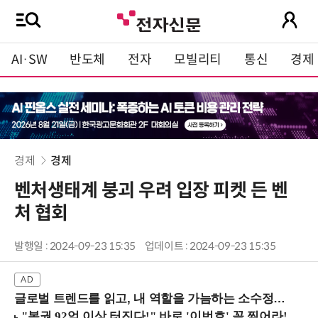
AI·SW
반도체
전자
모빌리티
통신
경제
경제
경제
벤처생태계 붕괴 우려 입장 피켓 든 벤
처 협회
발행일 : 2024-09-23 15:35
업데이트 : 2024-09-23 15:35
글로벌 트렌드를 읽고, 내 역할을 가늠하는 소수정예 실습 워크숍 (8/28 신논현역)